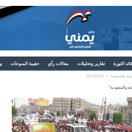
ئد الثورة
تقارير وتحليلات
مقالات رأي
حقيبة المنوعات
و
كية والسعودية
DSC025472