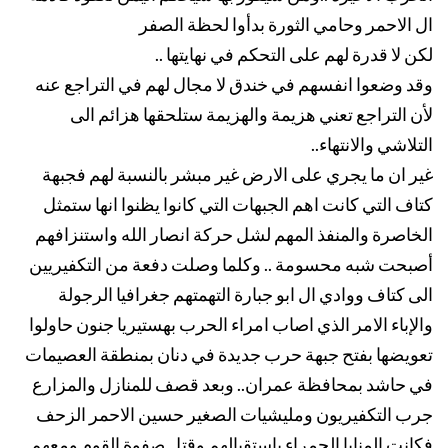
ال الاحمر وحامي الثورة بدأوا لحظة الصفر
لكن لا قدرة لهم على التحكم في نهايتها ..
وقد وضعوا انفسهم في خندق لا مجال لهم في التراجع عنه
لأن التراجع تعني هزيمة والهزيمة ستلحقها هزائم الى
التلاشي والانتهاء..
غير ان ما يجري على الارض غير مبشر بالنسبة لهم فجبهة
كتاف التي كانت اهم الجبهات التي كانوا يظنوا انها ستمثل
الخاصرة والمنفذ المهم لشل حركة انصار الله واستنزافهم
أصبحت شبه محسومة .. وكلما وصلت دفعة من التكفيريين
الى كتاف ووادي ال ابو جبارة التهمتهم جغرافيا الرجولة
والإباء الامر الذي اصاب امراء الحرب بهستيريا جنون حاولوا
تعويضها بفتح جبهة حرب جديدة في دنان بمنطقة العصيمات
في حاشد بمحافظة عمران.. وبعد قصف للمنازل والمزارع
جرب التكفيريون ومليشيات الصغير حسين الاحمر الزحف
فكانت المنايا الحمراء باستقبالهم وقتل صفوة القوم ومعهم