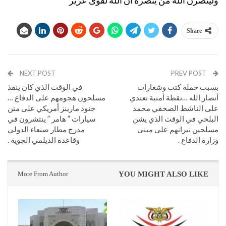
ولينصرن الله من ينصره ان الله لقوى عزيز
Share
NEXT POST
PREV POST
بسبب حملة كتب وشعارات
في الوقت الذي كان ينفذ
أنصار الله …نقطة أمنية تعتدي
مسلحون هجومهم على الدفاع …
على الناشط الصحفي محمد
جنود مارينز أمريكي على متن
البلخي في الوقت الذي يشن
سيارات ” هامر ” ينتشرون في
مسلحين نيرانهم على مبنى
مدرج مطار صنعاء الدولي
وزارة الدفاع .
وقاعدة الديلمي الجوية .
More From Author
YOU MIGHT ALSO LIKE