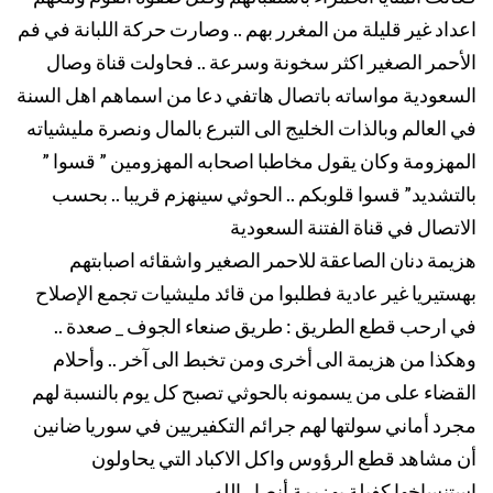
اعداد غير قليلة من المغرر بهم .. وصارت حركة اللبانة في فم
الأحمر الصغير اكثر سخونة وسرعة .. فحاولت قناة وصال
السعودية مواساته باتصال هاتفي دعا من اسماهم اهل السنة
في العالم وبالذات الخليج الى التبرع بالمال ونصرة مليشياته
المهزومة وكان يقول مخاطبا اصحابه المهزومين ” قسوا ”
بالتشديد” قسوا قلوبكم .. الحوثي سينهزم قريبا .. بحسب
الاتصال في قناة الفتنة السعودية
هزيمة دنان الصاعقة للاحمر الصغير واشقائه اصبابتهم
بهستيريا غير عادية فطلبوا من قائد مليشيات تجمع الإصلاح
في ارحب قطع الطريق : طريق صنعاء الجوف _ صعدة ..
وهكذا من هزيمة الى أخرى ومن تخبط الى آخر .. وأحلام
القضاء على من يسمونه بالحوثي تصبح كل يوم بالنسبة لهم
مجرد أماني سولتها لهم جرائم التكفيريين في سوريا ضانين
أن مشاهد قطع الرؤوس واكل الاكباد التي يحاولون
استنساخها كفيلة بهزيمة أنصار الله..