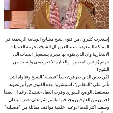
إستغرب كثیرون من فتوی شیخ مشایخ الوهابیة الرسمیة في
المملكة السعودیة، عبد العزیز آل الشیخ، بحرمة العملیات
الانتحاریة وان الذي یقوم بها مجرم یستعجل الذهاب الی
جهنم (وبئس المصیر).. والعبارة الاخیرة مني ولیست من
الشیخ!!
لكن بعض الذين یعرفون جیداً “فضیلة” الشیخ وفتاواه التي
تأتي علی “المقاس”، استبشروا بهذه الفتوی خیراً وربطوها
بمستقبل الوضع السوري وقرب انعقاد جنیف 2، رغم ان بعضاً
آخرین من العارفین وجد فیها تباشیر شر علی بعض البلدان
وسفك اكثر للدماء،وعلی خلفیة مواقف مماثلة من “فضیلته”