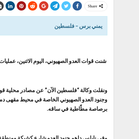
Share
يمني برس – فلسطين
شنت قوات العدو الصهيوني، اليوم الاثنين، عمليات
ونقلت وكالة “فلسطين الآن” عن مصادر محلية قوله
وجنود العدو الصهيوني الخاصة في محيط مقهى دمشق
برصاصة مطّاطية في ساقه.
وفي نابلس داهم جنود العدو شارع كشيكة ومنطقة