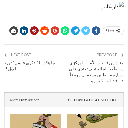
Share
NEXT POST
PREV POST
جنود من قــوات الأمـن المركزي
ما هكذا يا ” فكري قاسم ” تورد
سابقاً بجولة الحثيلي تعتدي على
الإبل !!
سيارة مواطنين يسعفون مريضاً
فـ .. قـتـلـت 2 مـنهم .
More From Author
YOU MIGHT ALSO LIKE