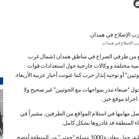
ب الإصلاح في همدان
مواقع من طرفي الصراع في مناطق همدان (شمال غرب
امية مختلفة و وكالات خارجية حول استعدادات قوات
ن” أو توجيه إنذار حرب كما عنونت أخبار عربية الأربعاء.
ول “صنعاء تنذر بمواجهات مع الحوثيين” غير صحيح ولا
جراة موقع خبر .
صل مهامها في استلام المواقع من الطرفين، مشيراً في
اء المنطقة قد غادروها بشكل كامل.
وبخصوص ما تداولته وسائل الإعلام الرسمية والأهلية، حول مغادرة 1000 مسلح “حوثي” من المنطقة أوضح