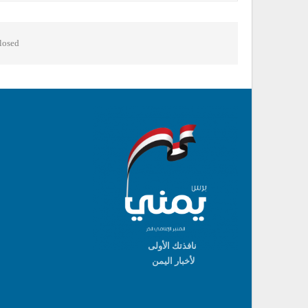
osed.
نافذتك الأولى
لأخبار اليمن