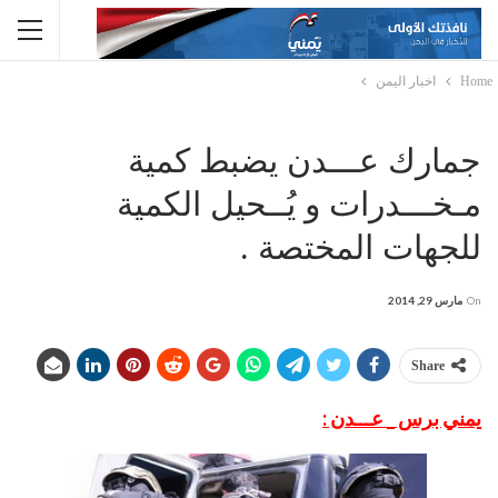
Home
اخبار اليمن
جمارك عـــدن يضبط كمية
مـخـــدرات و يُــحيل الكمية
للجهات المختصة .
On
مارس 29, 2014
Share
يمني برس _ عـــدن :