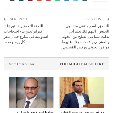
NEXT POST
PREV POST
الناطق باسم ملتقى منتسبي
اللجنة التحضيرية لثورة11
الجيش : اللهم إنك تعلم أني
فبراير تعلن بدء احتجاجات
بذلت مساعي الصلح بين الحوثي
اسبوعية في شارع جمال بتعز
والقشيبي وأقمت حجتك عليهما
كل يوم جمعة..
فوافق الحوثي ورفض القشيبي .
More From Author
YOU MIGHT ALSO LIKE
محافظ أبين يحذر من تجنيد الشباب
محافظ لحج: لا تجعلوا من ابناء