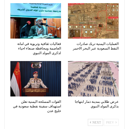
العمليات اليمنية تربك صادرات
فعاليات ثقافية وتربوية في امانة
النفط السعودية عبر البحر الاحمر
العاصمة ومحافظة صنعاء احياء
لذكرى المولد النبوي
عرض طلابي بمدينة ذمار ابتهاجا
القوات المسلحة اليمنية تعلن
بذكرى المولد النبوي
استهداف سفينة نفطية سعودية في
خليج عدن
NEXT
PREV