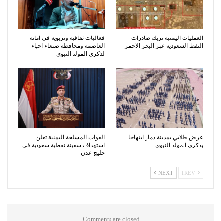
العمليات اليمنية تربك صادرات
فعاليات ثقافية وتربوية في امانة
النفط السعودية عبر البحر الاحمر
العاصمة ومحافظة صنعاء احياء
لذكرى المولد النبوي
عرض طلابي بمدينة ذمار ابتهاجا
القوات المسلحة اليمنية تعلن
بذكرى المولد النبوي
استهداف سفينة نفطية سعودية في
خليج عدن
NEXT
PREV
Comments are closed.