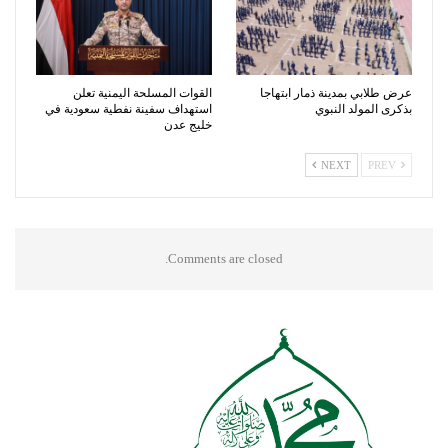
عرض طلابي بمدينة ذمار ابتهاجا
القوات المسلحة اليمنية تعلن
بذكرى المولد النبوي
استهداف سفينة نفطية سعودية في
خليج عدن
NEXT
PREV
Comments are closed.