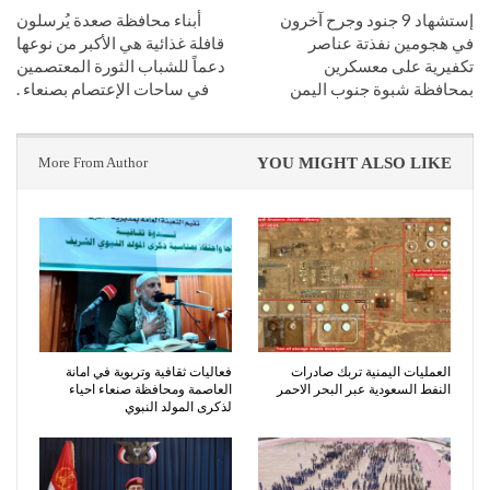
إستشهاد 9 جنود وجرح آخرون
أبناء محافظة صعدة يُرسلون
في هجومين نفذتة عناصر
قافلة غذائية هي الأكبر من نوعها
تكفيرية على معسكرين
دعماً للشباب الثورة المعتصمين
بمحافظة شبوة جنوب اليمن
في ساحات الإعتصام بصنعاء .
More From Author
YOU MIGHT ALSO LIKE
العمليات اليمنية تربك صادرات
فعاليات ثقافية وتربوية في امانة
النفط السعودية عبر البحر الاحمر
العاصمة ومحافظة صنعاء احياء
لذكرى المولد النبوي