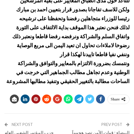
للتاكد حول مدى انطباق المعايير على بقية المرشحين
ولكن للاسف تفاجانا بصدور قرار بتعيين احمد بن مبارك
رئيسا للوزراء متجاهلين رفضنا وتحفظنا على ترشيحه
لذلك فنحن نعتبر هذا الموقف بداية الالتفاف على الثورة
واتفاق السلم والشراكة ونرفضه رفضا قاطعا ونعتبر ذلك
رضوخا لاملاءات تحاول ان تعيد اليمن الى مربع الوصاية
وننفي نفيا قاطعا تاييدنا لهكذا قرار
ونتمسك بضرورة الالتزام بالمعايير والتوافق والشراكة
الوطنية وعدم تجاهل مطالب الجماهير التي خرجت في
الساحات مطالبة بالتغيير الحقيقي وتنفيذ مطالبها المشروعة
Share
NEXT POST
PREV POST
البيضاء : قوات الأمن تصد هجومآ
حزب المؤتمر الشعبي العام