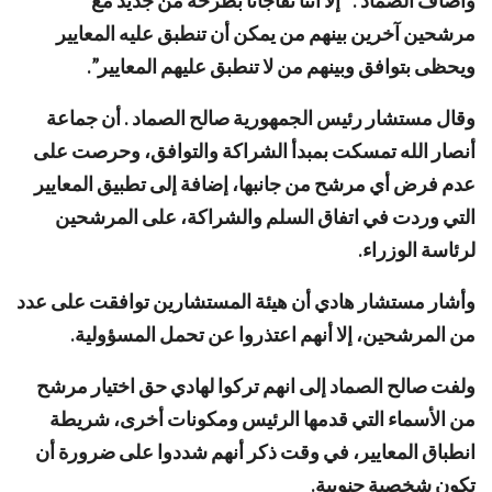
وأضاف الصماد :” إلا أننا تفاجأنا بطرحه من جديد مع
مرشحين آخرين بينهم من يمكن أن تنطبق عليه المعايير
ويحظى بتوافق وبينهم من لا تنطبق عليهم المعايير”.
وقال مستشار رئيس الجمهورية صالح الصماد . أن جماعة
أنصار الله تمسكت بمبدأ الشراكة والتوافق، وحرصت على
عدم فرض أي مرشح من جانبها، إضافة إلى تطبيق المعايير
التي وردت في اتفاق السلم والشراكة، على المرشحين
لرئاسة الوزراء.
وأشار مستشار هادي أن هيئة المستشارين توافقت على عدد
من المرشحين، إلا أنهم اعتذروا عن تحمل المسؤولية.
ولفت صالح الصماد إلى انهم تركوا لهادي حق اختيار مرشح
من الأسماء التي قدمها الرئيس ومكونات أخرى، شريطة
انطباق المعايير، في وقت ذكر أنهم شددوا على ضرورة أن
تكون شخصية جنوبية.