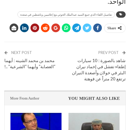
الواحد.
تفاصيل اللقاء الذي جمع السيد عبدالملك الحوثي مع إعلاميين وناشطين في صعدة
Share
NEXT POST
PREV POST
شاهد بالصورة : 10 سيارات
محمد بن محمد الشينه : أيهما
إطفاء تفشل في إخماد نيران
“العصابة” وأيهما “الشرعية” ..!
البئر في خولان وأصعدة النيران
ترتفع 20 متراً عن فوهتة
More From Author
YOU MIGHT ALSO LIKE