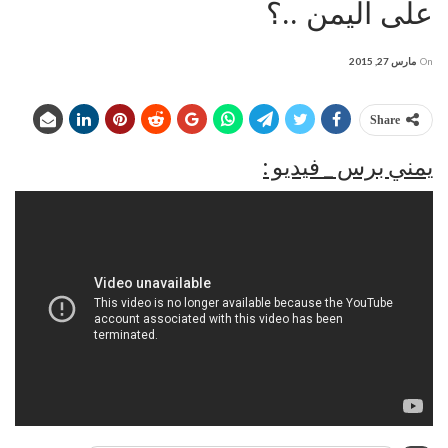
على اليمن ..؟
On
مارس 27, 2015
Share
يمني برس _ فيديو :