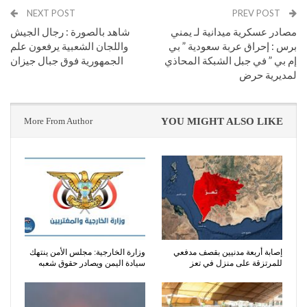
NEXT POST
PREV POST
مصادر عسكرية ميدانية لـ يمني
شاهد بالصورة : رجال الجيش
برس : إحراق عربة سعودية ” بي
واللجان الشعبية يرفعون علم
إم بي ” في جبل الشبكة المحاذي
الجمهورية فوق جبال جيزان
لمديرية حرض
More From Author
YOU MIGHT ALSO LIKE
إصابة أربعة مدنيين بقصف مدفعي
وزارة الخارجية: مجلس الأمن ينتهك
للمرتزقة على منزل في تعز
سيادة اليمن ويصادر حقوق شعبه