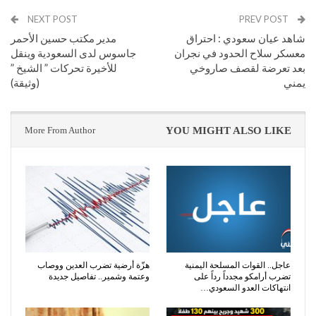
NEXT POST
PREV POST
شاهد عيان سعودي : احتراق
مدير مكتب حسين الأحمر
معسكر سلاح الحدود في نجران
جاسوس لدى السعودية وينقل
بعد تعرضة لقصف صاروخي
للأخيرة تحركات ” الشيخ ”
يمني
(وثيقة)
More From Author
YOU MIGHT ALSO LIKE
عاجل.. القوات المسلحة اليمنية
هزّة أرضية تضرب العدين ووصاب
تضرب أرامكو مجدداً رداً على
وعتمة وشمير.. تفاصيل جديدة
انتهاكات العدو السعودي…