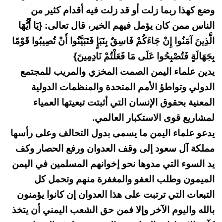
وضع كهذا ربما زلت أو قد زلت فيه أقدام كثير من
الناس ممن كان يؤمل فيهم الخير، قال تعالى: {يَا أَيُّهَا
الَّذِينَ آمَنُوا إِنْ جَاءَكُمْ فَاسِقٌ بِنَبَإٍ فَتَبَيَّنُوا أَنْ تُصِيبُوا قَوْمًا
بِجَهَالَةٍ فَتُصْبِحُوا عَلَى مَا فَعَلْتُمْ نَادِمِينَ}
يدين علماء اليمن الصمت المخزي والمريب للمجتمع
الدولي وتواطؤ الأمم المتحدة والمنظمات الدولية
المعنية بحقوق الإنسان التي أثبتت تبعيتها العمياء
لمشاريع قوى الاستكبار العالمي.
يدعو علماء اليمن ما يسمى بدول التحالف وعلى رأسها
مملكة آل سعود إلى وقف العدوان ورفع الحصار وكف
يد السوء التي مدوها نحو إخوانهم المسلمين في اليمن
الميمون وطلب العفو والمغفرة منهم وتحمل كل
التبعات التي ترتبت على هذا العدوان إن كانوا يؤمنون
بالله واليوم الآخر وإلا فمن حق الشعب اليمني أن يتخذ