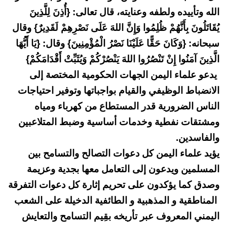
الله وتأييده ولطفه وعنايته، قال تعالى: {أُذِنَ لِلَّذِينَ
يُقَاتَلُونَ بِأَنَّهُمْ ظُلِمُوا وَإِنَّ اللهَ عَلَى نَصْرِهِمْ لَقَدِيرٌ} وقال
سبحانه: {وَكَانَ حَقًّا عَلَيْنَا نَصْرُ الْمُؤْمِنِينَ} وقال: {يَا أَيُّهَا
الَّذِينَ آمَنُوا إِنْ تَنْصُرُوا اللهَ يَنْصُرْكُمْ وَيُثَبِّتْ أَقْدَامَكُمْ}
يدعو علماء اليمن الجهات الحكومية المختصة إلى
الانضباط الوظيفي والقيام بواجباتها وتوفير احتياجات
الناس الضرورية قدر المستطاع من كهرباء ومياه
ومشتقات نفطية وخدمات أساسية وضبط المتلاعبين
والفاسدين.
يؤيد علماء اليمن كل دعوات التصالح والتسامح بين
المسلمين ويدعون إلى التعامل معها بجدية وعزيمة
وصدق كما يؤكدون على تحريم إثارة كل دعوات التفرقة
المناطقية و المذهبية و الطائفية الدخيلة على الشعب
اليمني المعروف عبر تأريخه بقِيم التسامح والتعايش