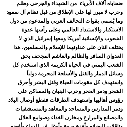
ضحاياه آلاف الأبرياء من الشهداء والجرحى وظلم
وحرب لا مبرر لها على الإطلاق من قبل نظام آل سعود
وما يُسمى بقوات التحالف العربي والمدعوم من دول
الاستكبار والاستبداد العالمي وعلى رأسها عدوة
الشعوب والإنسانية أمريكا ومعها إسرائيل الذي لا
يختلف اثنان على عداوتهما للإسلام والمسلمين، هذا
العدوان السافر والظالم والغاشم المجحف بحق
الشعب اليمني في الحياة الكريمة الذي استخدم كل
وسائل الدمار والقتل والأسلحة المحرمة دولياً
واستهدف كل مقومات الحياة وقتل البشر وأحرق
الشجر ودمر الحجر وخرب البنيان والمساكن على
رؤوس أهاليها واستهدف الطرقات فقطع أوصال البلاد
ودمر المدارس والمساجد والمعاهد والمستشفيات
والمصانع والمزارع ومخازن الغذاء وصوامع الغلال
وناقلات البضائع وأفزع وروع وأوغل في الدماء وأفضع