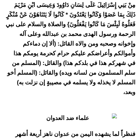
مِنْ بَنِي إِسْرَائِيلَ عَلَى لِسَانِ دَاوُودَ وَعِيسَى ابْنِ مَرْيَمَ
ذَلِكَ بِمَا عَصَوْا وَكَانُوا يَعْتَدُونَ * كَانُوا لَا يَتَنَاهَوْنَ عَنْ مُنْكَرٍ
فَعَلُوهُ لَبِئْسَ مَا كَانُوا يَفْعَلُونَ} والصلاة والسلام على نبي
الرحمة ورسول الهدى محمد بن عبدالله وعلى آله
وإخوانه وصحبه ومن والاه القائل: (ألا إن دماءكم
وأموالكم وأعراضكم عليكم حرام كحرمة يومكم هذا
في شهركم هذا في بلدكم هذا) والقائل: (المسلم من
سلم المسلمون من لسانه ويده) والقائل: (المسلم أخو
المسلم لا يخذله ولا يسلمه في مصيبةٍ إن نزلت به)
وبعد،
فنظراً لما يشهده اليمن من عدوان ناهز أربعة أشهر