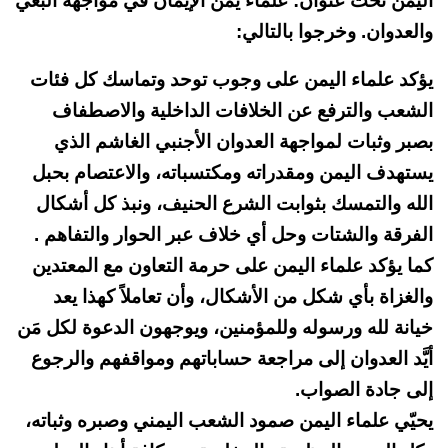
اليمن تحت عنوان: علماء يمن الإيمان في مواجهة البغي
والعدوان. وخرجوا بالتالي:
يؤكد علماء اليمن على وجوب توحد وتماسك كل فئات
الشعب والترفع عن الخلافات الداخلية والاصطفاف
بصبر وثبات لمواجهة العدوان الأجنبي الغاشم الذي
يستهدف اليمن ومقدراته ومكتسباته، والاعتصام بحبل
الله والتمسك بثوابت الشرع الحنيف، ونبذ كل أشكال
الفرقة والشتات وحل أي خلاف عبر الحوار والتفاهم .
كما يؤكد علماء اليمن على حرمة التعاون مع المعتدين
والغزاة بأي شكل من الأشكال، وأن تعاملاً كهذا يعد
خيانة لله ورسوله وللمؤمنين، ويوجهون الدعوة لكل مَن
أيَّد العدوان إلى مراجعة حساباتهم ومواقفهم والرجوع
إلى جادة الصواب.
يحيّي علماء اليمن صمود الشعب اليمني وصبره وثباته،