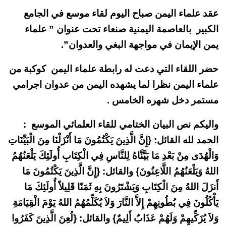
عقد علماء اليمن صباح اليوم لقاء موسع في الجامع
الكبير بالعاصمة اليمنية صنعاء تحت عنوان ” علماء
يمن الإيمان في مواجهة البغي والعدوان”.
حضر اللقاء التي دعت له رابطة علماء اليمن كوكبة من
علماء اليمن نظرا لما يشهده اليمن من عدوان اجرامي
مستمر دخل شهره الخامس .
واليكم نص البيان الختامي للقاء العلمائي الموسع :
الحمد لله القائل: {إِنَّ الَّذِينَ يَكْتُمُونَ مَا أَنْزَلْنَا مِنَ الْبَيِّنَاتِ
وَالْهُدَى مِنْ بَعْدِ مَا بَيَّنَّاهُ لِلنَّاسِ فِي الْكِتَابِ أُولَئِكَ يَلْعَنُهُمُ
اللهُ وَيَلْعَنُهُمُ اللَّاعِنُونَ} والقائل: {إِنَّ الَّذِينَ يَكْتُمُونَ مَا
أَنزَلَ اللهُ مِنَ الْكِتَابِ وَيَشْتَرُونَ بِهِ ثَمَنًا قَلِيلاً أُولَئِكَ مَا
يَأْكُلُونَ فِي بُطُونِهِمْ إِلاَّ النَّارَ وَلاَ يُكَلِّمُهُمُ اللهُ يَوْمَ الْقِيَامَةِ
وَلاَ يُزَكِّيهِمْ وَلَهُمْ عَذَابٌ أَلِيمٌ} والقائل: {لُعِنَ الَّذِينَ كَفَرُوا