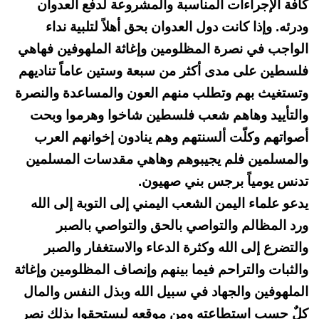
كآفة الإجراءات المناسبة والمشروعة لدفع العدوان
ودرئه. وإذا كانت دول العدوان بحق أهلاً لتلبية نداء
الواجب في نصرة المظلومين وإغاثة الملهوفين فهاهي
فلسطين على مدى أكثر من سبعة وستين عاماً تناديهم
وتستغيث بهم وتطلب منهم العون والمساعدة والنصرة
والتأييد وهاهم شعب فلسطين شاخوا وهرموا وبحت
أصواتهم وكلّت ألسنتهم وهم ينادون إخوانهم العرب
والمسلمين فلم يجيبوهم وهاهي مقدسات المسلمين
تدنس يومياً برجس بني صهيون.
يدعو علماء اليمن الشعب اليمني إلى التوبة إلى الله
ورد المظالم والتواصي بالحق والتواصي بالصبر
والتضرع إلى الله وكثرة الدعاء والاستغفار والصبر
والثبات والتراحم فيما بينهم وإنصاف المظلومين وإغاثة
الملهوفين والجهاد في سبيل الله وبذل النفس والمال
كلٌ حسب استطاعته ومن موقعه ليستحقوا بذلك نصر