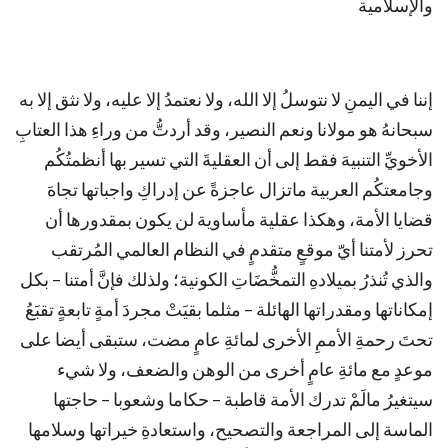
والإسلامية
إننا في اليمنِ لا نتوسلُ إلا الله، ولا نعتمدُ إلا عليه، ولا نثق إلا به
سبحانهُ هو مولانا ونعم النصير، وقد أردتُّ من وراءِ هذا العتابِ
الأخويِّ التنبيهَ فقط إلى أن العقليةَ التي تسير بها أنظمتُكُم
وجامعتكُم العربية ماتزال عاجزةً عن إدراكِ واجباتها تجاهَ
قضايا الأمة، وهكذا عقلية مأساوية لن يكون بمقدورها أن
تحرز لأمتنا أيّ موقعٍ متقدمٍ في النظام العالمي المُرتقب
والذي تُنذرُ بميلادهِ التمخُّضَاتِ الكونية؛ ولذلك فإنَّ أمتنا – بكل
إمكاناتها ومقدراتها الهائلة – مثلما بقيَتْ مجردَ أمةٍ تابعةٍ تقبَعُ
تحتَ رحمةِ الأممِ الأخرى لمائةِ عامٍ مضت، ستبقى أيضا على
موعدٍ مع مائةِ عامٍ أخرى من الوهن والضعف، ولا شيء
سيتغيرُ مالَمْ تدرك الأمة قاطبة – حكاما وشعوبا – حاجتها
الماسة إلى المراجعة والتصحيح، واستعادةِ خيراتها وسلامها