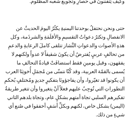
وكيف يَتفننونَ في حصارِ وتجويع شعبه المظلوم.
حتى ونحن نحتفلُ بوحدتنا اليمنيةِ يكثُرُ اليومَ الحديثُ عن
الانفصالِ وتكثرُ دعواتُ التقسيمِ والأقلَمَةِ والشرذَمة، وكل
هذهِ الأصوات والدعواتِ النَّشاز تتلقى كاملَ الرعايةِ والدعمِ
من تحالفٍ عربيٍ يُفترضُ أن يكونَ شقيقاً لا عدواً ولكنهم لا
يفقهون، وقبل يومينِ فقط استضافَتْ قيادةُ التحالفِ ما
يُسمى بالقمّة العربية، وقد كُنّا نتمنّى من مُجمَلِ أُخوتِنَا العرب
أن يكونوا قد تغيّروا، وأن يفاجؤونَا بتفكيرٍ جديدٍ ومُختلفٍ بُحكمِ
التطوراتِ التي تُوجِبُ عليهم فعلاً أنْ يتغيروا وأن تتغير طريقةُ
تفكيرهم السلبي تجاهَ أمتهم بشكلٍ عام، وتجاهَ بلدهم الثاني
(اليمن) بشكل خاص، لكنهم وبكلِّ أسَفٍ أخفقوا في صُنع أي
شيءٍ من ذلك.