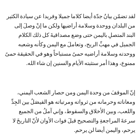
لقد تضمّن بيانُ جدّة أيضا كلاما جميلا وفريدا عن سيادة الكثير
من البلدان ووحدة وسلامة أراضيها ولكن ما إنْ وصلَ إلى
البند المتصلِ باليمن حتى وضع مصداقيةَ كل ذلك الكلام
الجميل في مهبِّ الريح، وتعاملَ مع اليمن وكأنه وشعبه
ووحدته وسلامة أراضيه حمىً مستباحاً وهو في الحقيقة حمىً
ممنوع، وهذا أمر ستثبته الأيام والسنين إن شاء الله.
إنّ الموقفَ من وحدة اليمن ومن حصار الشعب اليمني،
ومعاناته وحرمانه من ثرواته ومرتباته هو الفيصَلُ بين الجِدِّ
واللعب، وبين الأخلاق والسقوط، وإني آملُ من الجميع
سرعةَ المراجعةِ والتصحيح قبلَ فوات الأوان لأنّ التاريخَ لا
يرحم، واليمن أيضا لن يرحم.