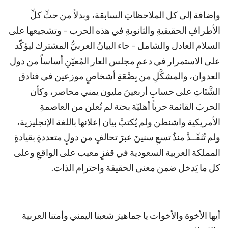
وإضافة إلى كل الملاحظاتِ السابقة، وبدلاً من حثِّ كلِّ
الأطرافِ الحقيقيةِ والثانويةِ في هذه الحرب – وتشجيعها على
السلام العادل والشامل – جاء البيانُ العربيُّ المشترك ليؤكّد
على الاستمرار في دعمِ مجلس العار المُعيّنِ أساساً من دول
العدوان، والمشكَّلِ من بِضْعَةِ أشخاصٍ موزعين في فنادق
الشَّتَاتِ على حسابِ أربعينَ مليون يمني محاصر، وكأن
الحربَ القائمة حرباً أهليّة بحتة لم تُعلن من العاصمةِ
الأمريكية واشنطن ولم يُكتبْ بيان إعلانها باللغة الإنجليزية،
ولم تُنَفّــذْ منذُ تسعِ سنينَ عبرَ تحالفٍ من دولٍ متعددةٍ بقيادةِ
المملكة العربية السعودية في قفزٍ معيب على الواقعِ وعلى
كل ما يَدخل ضمن معنى الحقيقة واحترام الذات.
أيها الأخوة والأخوات يا جماهيرَ شعبنا اليمني وأمتنا العربية