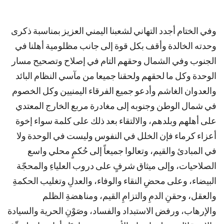
وفي الختام أجدد التهاني لشعبنا اليمني العزيز بمناسبة ذكرى
وحدته الخالدة وأقف بكل قوة إلى جانب مظلومية أهلنا في
الجنوب وفي الشمال وحقهم التام في إصلاح وتصحيح مسار
الوحدة وكل ما لحقهم ولحقنا جميعا من مآسي النظام البائد
والعدوان الغاشم وأدعو جميع الفرقاء اليمنيين وكل الخصوم
في شمال الوطن وجنوبه إلى مغادرة مربع الخارج المعتدي
على أهلهم وبلدهم، والالتقاء بعد ذلك على كلمة سواء إخوة
أعزاء كرماء فإن الخلل في النفوس وليست في الوحدة ولا
في المبادئ والقيم، وتعالوا جميعاً إلى حُكمٍ محلي واسع
الصلاحيات، وإلى ميثاق شرفٍ على دروب العلياءِ والمحجّة
البيضاء، وعلى محضِ النقاء والوفاء، والعدلِ وتغليب الحكمةِ
والعقل، وحقنِ الدمِ والتزامِ القيم، ومناهضةِ الظلم
والإرهاب، ورفض الاستبداد والفساد، وصَوْنِ الحرية والسيادة