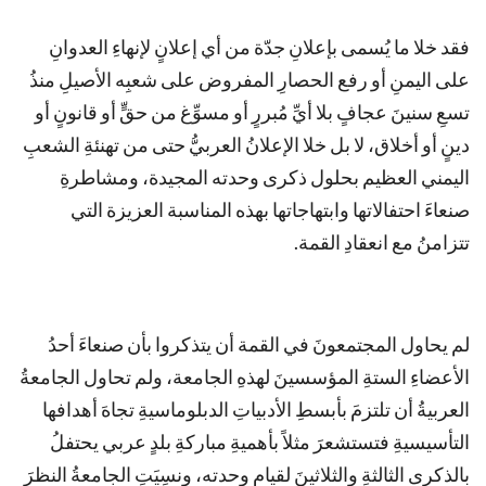
فقد خلا ما يُسمى بإعلانِ جدّة من أي إعلانٍ لإنهاءِ العدوانِ
على اليمنِ أو رفع الحصارِ المفروض على شعبِه الأصيلِ منذُ
تسعِ سنينَ عجافٍ بلا أيِّ مُبررٍ أو مسوِّغ من حقٍّ أو قانونٍ أو
دينٍ أو أخلاق، لا بل خلا الإعلانُ العربيُّ حتى من تهنئةِ الشعبِ
اليمني العظيم بحلول ذكرى وحدته المجيدة، ومشاطرةِ
صنعاءَ احتفالاتها وابتهاجاتها بهذه المناسبة العزيزة التي
تتزامنُ مع انعقادِ القمة.
لم يحاول المجتمعونَ في القمة أن يتذكروا بأن صنعاءَ أحدُ
الأعضاءِ الستةِ المؤسسينَ لهذهِ الجامعة، ولم تحاول الجامعةُ
العربيةُ أن تلتزمَ بأبسطِ الأدبياتِ الدبلوماسيةِ تجاهَ أهدافها
التأسيسيةِ فتستشعرَ مثلاً بأهميةِ مباركةِ بلدٍ عربي يحتفلُ
بالذكرى الثالثةِ والثلاثينَ لقيامِ وحدته، ونسِيَتِ الجامعةُ النظرَ