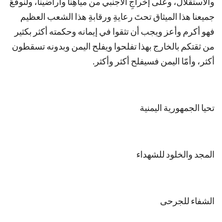
والاستقلال، وعلى إخراجِ الأجنبي من مياهِنَا وأراضينا، ولنوقّعَ
جميعنا هذا الميثاق تحتَ رعايةِ ورقابةِ هذا الشعب العظيم
فهو أكرم وأعز ويجب أن تثقوا في إيمانه وحكمته أكثر بكثير
من ثقتكم بالخارج بهذا تفلحوا ويفلح اليمن وبدونه تسقطون
أكثر، وأمّا اليمن فسيفلح أكثر وأكثر.
تحيا الجمهورية اليمنية
المجد والخلود للشهداء
الشفاء للجرحى