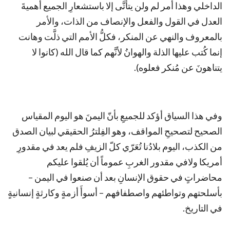
الداخلي وهذا أمر لم ولن يتأتَّى إلا باستشعارِ الجميع أهميةَ
العدل في القول والفعل والإنصاف من الذات، والأمر
بالمعروف والنهي عن المنكر، فكلُّ الأمم التي ذلَّت وهانت
إنما كُتب عليها الذلة والهوانُ لأنَّهم كما قال الله (كانوا لا
يتناهونَ عن مُنكر فعلوه).
وفي هذا السياق أؤكد للجميعِ بأنّ اليمنَ هو اليوم المقياس
الصحيح لتصحيحِ المواقف، وهو الفِلترُ الحقيقي لبيان الصدق
من الكذب، اليوم بلادُنا تُعَرّي كلّ الزيفِ فلم يعد في مقدورِ
أمريكا ولافي مقدور الغربِ عموماً أن يُلقوا عليكم
محاضراتٍ في حقوق الإنسانِ بعد أن صنعوا في اليمن –
بأسلحتهم وتواطئهم واصطفافهم – أسوأَ أزمةٍ وكارثةٍ إنسانيةٍ
في التاريخ.