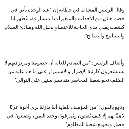
وقال الرئيس المشاط في خطابه إن “عيد الوحدة يأتي في
خضم هائل من الأحداث والمتغيرات المتسارعة، لتُظهر لنا
كشعب يمني مدى الحاجة للاعتصامِ بحبل الله ومبادئ السلام
والتسامح والتصالح”.
وأضاف الرئيس: “من الصادم للغاية أن خصومنا ومرتزقتهم لا
يستشعرون كارثية الإصرار والاستمرار على ما هم عليه من
الصَّلفِ نحو شعبنا المحاصر منذ تسع سنين على التوالي”.
وتابع بالقول: “من المؤسف للغاية أننا مازلنا نرى أخوةً عربًا
لاهمَّ لهم إلا كيف يُفتتون ويُمزقونَ وحدة اليمن، ويَتفننونَ في
حصار وتجويع شعبنا المظلوم”.