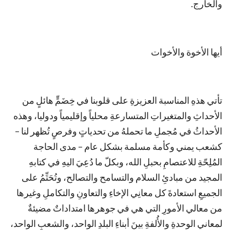
والخارج.
أيها الأخوة والأخوات
تأتي هذهِ المناسبة العزيزةِ على قلوبنا في خِضَمٍّ هائلٍ من
الأحداثِ والمتغيراتِ المتسارعةِ محلياً وإقليمياً ودوليا، وهذه
الأحداثُ في مُجملِ ما تحملهُ من تحدياتٍ وفرصٍ تُظهر لنا –
كشعب يمني وكأمة مسلمة بشكل عام – مدى الحاجة
المُلِحّةِ للاعتصامِ بحبلِ الله، وبكلّ ما دُعِيَ اليهِ في كتابهِ
المجيد من مبادئِ السلام والتسامح والتصالح، وتُحَتِّمُ على
الجميعِ استعادةَ كل معانِي الإخاءِ والتعاونِ والتكاملِ وغيرها
من معالي الأمورِ التي هي في جوهرها امتداداتٌ مضيئةٌ
لمعاني الوحدةِ والأُلفةِ بينَ أبناءِ البلدِ الواحد، والشعبِ الواحد،