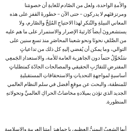
والأمةِ الواحدة، ولعل من الصّادم للغايةِ أن خصومَنا
ومرتزقتَهم لا يدركون – حتى الآن – خطورةَ القفزِ على هذه
المعاني النبيلةِ والتّنكرِ لهذا الاحتياجِ المُلِحِّ والصّارم، ولا
يستشعرونَ أيضاً كارثيةَ الإصرار والاستمرار على ما هم عليه
من الصَّلفِ نحونَا ونحو شعبنا المحاصَرِ منذ تسعِ سنين على
التوالي، وما يمكن أن يُفضي إليهِ كل ذلك من تداعياتٍ
سَتُحَوِّلُ حتماً دون الجاهزية العامة للأمة، والاستعدادِ الجَمعِي
المفترضِ للتقارُبِ الحقيقي والمصالحات الجادّة كمتطلباتٍ
أساسيةٍ لمواجهةِ التحدياتِ والاستحقاقاتِ المستقبليةِ
للمنطقة، والبحث عن موقعٍ أفضل في سلم النظام العالمي
الجديد الذي تؤذن بميلادهِ مخاضاتُ الحراكِ العالميِّ وتحولاتهِ
المنظورة.
أيها الشعبُ اليمنيُّ العظيم، يا جماهيرَ أمتنا العربية والإسلامية