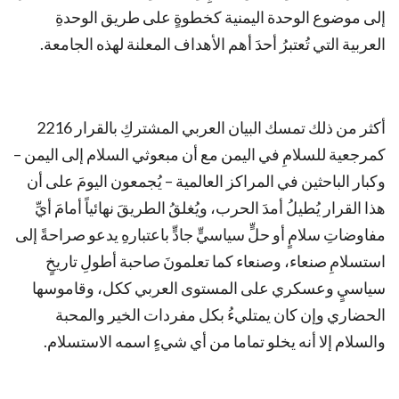
إلى موضوع الوحدة اليمنية كخطوةٍ على طريق الوحدةِ
العربية التي تُعتبرُ أحدَ أهم الأهداف المعلنة لهذه الجامعة.
أكثر من ذلك تمسك البيان العربي المشتركِ بالقرار 2216
كمرجعية للسلامِ في اليمن مع أن مبعوثي السلام إلى اليمن –
وكبار الباحثين في المراكز العالمية – يُجمعون اليومَ على أن
هذا القرار يُطيلُ أمدَ الحرب، ويُغلقُ الطريقَ نهائياً أمامَ أيِّ
مفاوضاتِ سلامٍ أو حلٍّ سياسيٍّ جادٍّ باعتبارهِ يدعو صراحةً إلى
استسلامِ صنعاء، وصنعاء كما تعلمونَ صاحبة أطولِ تاريخٍ
سياسيٍ وعسكري على المستوى العربي ككل، وقاموسها
الحضاري وإن كان يمتليءُ بكل مفردات الخير والمحبة
والسلام إلا أنه يخلو تماما من أي شيءٍ اسمه الاستسلام.