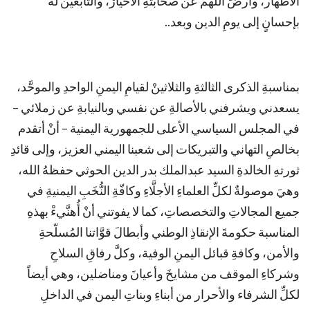
الأطهار، وارضَ اللهمّ عن صحابتهِ الأخيارْ، والتابعين له
بإحسانٍ إلى يومِ الدين وبعد..
بمناسبةِ الذكرى الثالثةِ والثلاثينْ لقيامِ اليمنِ الواحدِ والموحَّد،
يسعدني ويشرفني بالأصالةِ عن نفسي وبالنيابةِ عن زملائي –
في المجلس السياسي الأعلى للجمهورية اليمنية – أنْ أتقدم
بخالصِ التهاني والتبريكات إلى شعبنا اليمني العزيز، وإلى قائدِ
ثورتهِ الخالدةِ السيد عبدالملك بدر الدين الحوثي حفظهُ الله،
وهيَ موصولةٌ لكلِّ العلماءِ الأجلَّاءِ وكافّةِ النُّخَبِ اليمنيةِ في
جميع المجالاتِ والتخصصاتِ، كما لا يفوتني أنْ أُهنَّيءْ بهذهِ
المناسبة حكومةَ الإنقاذِ الوطني وأبطالَ قوَّاتنا المُسلّحةِ
والأمن، وكافةِ قبائل اليمنِ الوفية، وكلَّ رفاقِ السلاحِ
وشركاءِ الموقف من مشايخَ وأعيانَ ومناضلين، وهي أيضاً
لكلِّ الشرفاء والأحرار من أبناءِ وبناتِ اليمن في الداخلِ