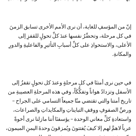
إنّ من المؤسفِ للغاية، أن نرى الأمم الأخرى تسابق الزمنَ
في كل مرحلة، وتحضِّرُ نفسها عندَ كلِّ تحولٍ للقفزِ إلى
الأعلى، والاستحواذِ على كلِّ أسبابِ التأثيرِ والفاعليةِ والدورِ
والمكانةِ.
في حين نرى أمتنَا في كل مرحلةٍ وعندَ كل تحولٍ تقفزُ إلى
الأسفل وتزدادُ هواناً وتفكُّكَاً، وفي هذه المرحلةِ العصيبةِ من
تاريخ أمتنا والتي تقتضي منّا جميعاً التسامي على الجراح –
ورصِّ الصفوفِ ووقفِ التبايناتِ والمكايداتِ والصراعات،
واستعادةِ كلِّ معاني الوحدة – يؤسفنَا أننا مازلنا نرى أخوةً
عرباً لاهمَّ لهم إلا كيفَ يُفتتونَ ويُمزقونَ وحدةَ اليمنِ الميمون،