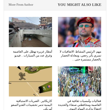
More From Author
YOU MIGHT ALSO LIKE
مهم: الرئيس المشاط: الاتفاقيات لا
أمطار غزيرة تهطل على العاصمة
تسري بأثر رجعي، ومعادلة الحصار
وغرق عدد من السيارات .. فيديو
بالحصار مستمرة حتى…
فعاليات وأمسيات ثقافية في
كاريكاتير.. الضربات الاستباقية
العاصمة ومحافظتي صنعاء والحديدة
اليمنية تدمر تحشيدات العدو السعو
احتفاءً بذكرى المولد النبوي…
أمريكي