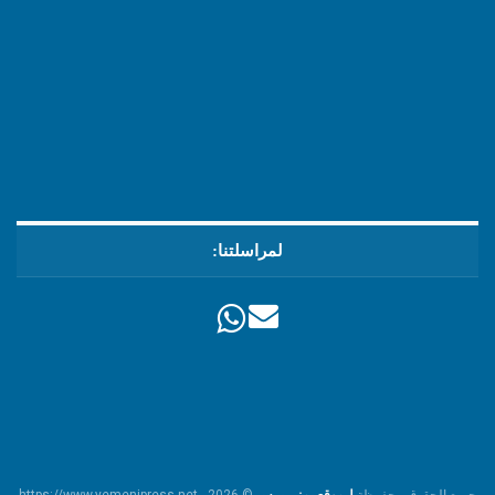
لمراسلتنا:
جميع الحقوق محفوظة
لـموقع يمني برس
© https://www.yemenipress.net - 2026