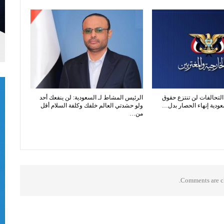
 التحالفات لن تنتزع حقوق
الرئيس المشاط لـ السعودية: لن ينفعك أحد
عودية إنهاء الحصار بدل…
ولو حشدتي العالم خلفك وكلفة السلام أقل
من…
Comments are cl