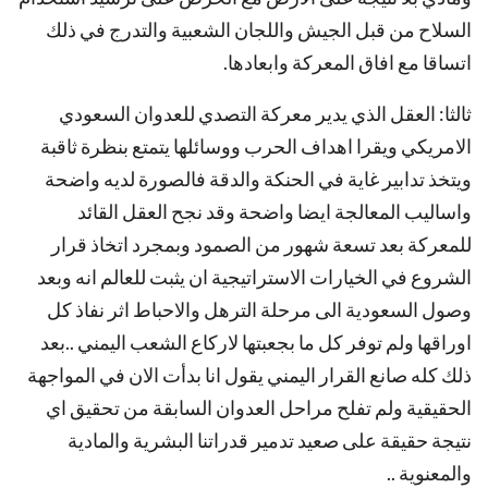
السلاح من قبل الجيش واللجان الشعبية والتدرج في ذلك
اتساقا مع افاق المعركة وابعادها.
‫‏ثالثا: العقل الذي يدير معركة التصدي للعدوان السعودي
الامريكي ويقرا اهداف الحرب ووسائلها يتمتع بنظرة ثاقبة
ويتخذ تدابير غاية في الحنكة والدقة فالصورة لديه واضحة
واساليب المعالجة ايضا واضحة وقد نجح العقل القائد
للمعركة بعد تسعة شهور من الصمود وبمجرد اتخاذ قرار
الشروع في الخيارات الاستراتيجية ان يثبت للعالم انه وبعد
وصول السعودية الى مرحلة الترهل والاحباط اثر نفاذ كل
اوراقها ولم توفر كل ما بجعبتها لاركاع الشعب اليمني ..بعد
ذلك كله صانع القرار اليمني يقول انا بدأت الان في المواجهة
الحقيقية ولم تفلح مراحل العدوان السابقة من تحقيق اي
نتيجة حقيقة على صعيد تدمير قدراتنا البشرية والمادية
والمعنوية ..