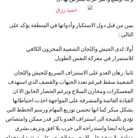
يمن من قبل دول الاستكبار وأدواتها في المنطقة يؤكد على
التالي :
‫أولا: لدى الجيش واللجان الشعبية المخزون الكافي
للاستمرار في معركة النفس الطويل.
‫ثانيا: رهان العدو على الاستنزاف السريع للجيش واللجان
الشعبية سقط فبرغم تعدد الجبهات والقصف الذي استهدف
المعسكرات ومخازن السلاح وبرغم الحصار الخانق الا ان
القيادة القائمة والمشرفه على المواجهة اخذت احتياطاتها
بشكل مبكر كما انها تحسن توزيع المهام ورسم الخطط التي
تؤدي بالنتيجة الى استنزاف العدو باكبر قدر ممكن وامتصاص
ضرباته ايضا واستدراجه الى حرب بلا افق ونزيف بشري
ومادي بلا نتيجة على الارض مع الحرص على ترشيد استخدام