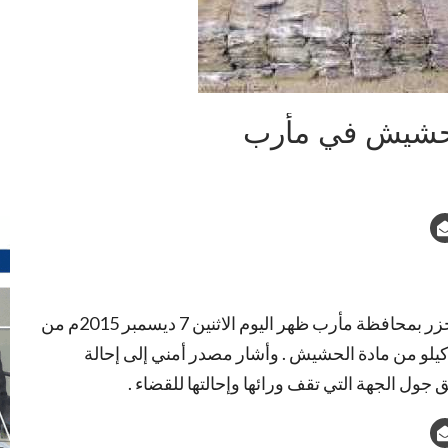
تمكنت الأجهزة الأمنية واللجان الشعبية بمديرية مجزر بمحافظة مأرب ظهر اليوم الاثنين 7 ديسمبر 2015م من
بط سيارة نوع باص موديل 2009 على متنها 150 كيلو من مادة الحشيش . وأشار مصدر أمني إلى إحالة
جول الجهة التي تقف ورائها وإحالتها للقضاء .