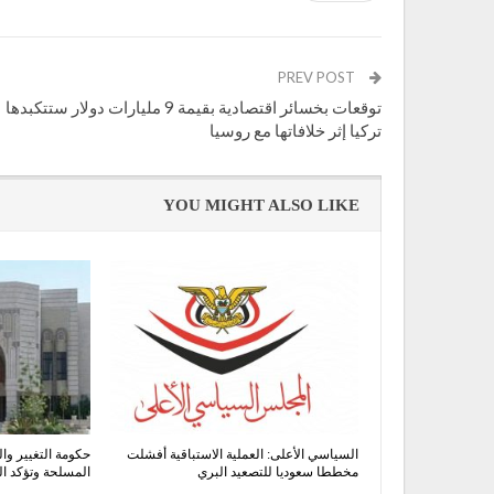
PREV POST
توقعات بخسائر اقتصادية بقيمة 9 مليارات دولار ستتكبدها
تركيا إثر خلافاتها مع روسيا
YOU MIGHT ALSO LIKE
السياسي الأعلى: العملية الاستباقية أفشلت
حكومة التغيير وال
مخططا سعوديا للتصعيد البري
المسلحة وتؤكد 