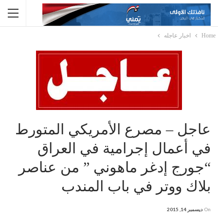
Home
اخبار عاجله
عاجل – مصرع الأمريكي المتورط
في أعمال إجرامية في العراق
“جورج إدغر ماهوني ” من عناصر
بلاك ووتر في باب المندب
On
ديسمبر 14, 2015