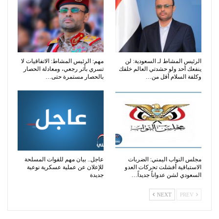
الرئيس المشاط لـ السعودية: لن
مهم: الرئيس المشاط: الاتفاقيات لا
ينفعك أحد ولو حشدتي العالم خلفك
تسري بأثر رجعي، ومعادلة الحصار
وكلفة السلام أقل من…
بالحصار مستمرة حتى…
مجلس النواب اليمني: الضربات
عاجل.. بيان مهم للقوات المسلحة
الاستباقية أفشلت تحركات العدو
للإعلان عن عملية عسكرية نوعية
السعودي لشن عدواناً جديداً…
جديدة
NEXT
PREV