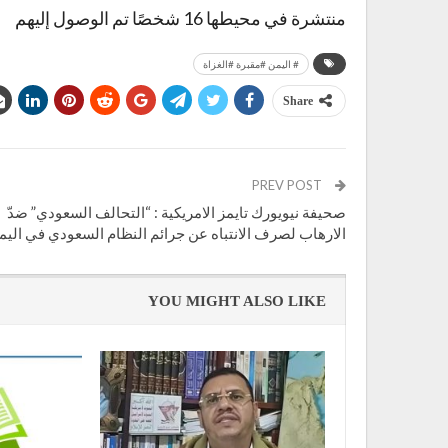
منتشرة في محيطها 16 شخصًا تم الوصول إليهم
# اليمن #مقبرة #الغزاة
Share
PREV POST
صحيفة نيويورك تايمز الامريكية : “التحالف السعودي” ضدّ
الارهاب لصرف الانتباه عن جرائم النظام السعودي في اليم
YOU MIGHT ALSO LIKE