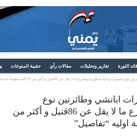
ئد الثورة
تقارير وتحليلات
مقالات رأي
حقيبة المنوعات
و
ة ومصرع ما لا يقل عن 86قتيل و أكثر من 15 آلية سعودية جديدة كحصيلة اوليه “تفاصيل”
ات اباتشي وطائرتين نوع
تشينوك ودبابة متطورة ومصرع ما لا يقل عن 86قتيل و أكثر من