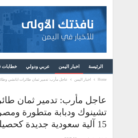
الرئيسة
اخبار اليمن
عربي ودولي
خطابات قا
Home
اخبار اليمن
عاجل مأرب: تدمير ثمان طائرات اباتشي وطائرتين نوع تشينوك ودبابة متطور
عاجل مأرب: تدمير ثمان طائر
15 آلية سعودية جديدة كحصيلة اوليه “تفاصيل”