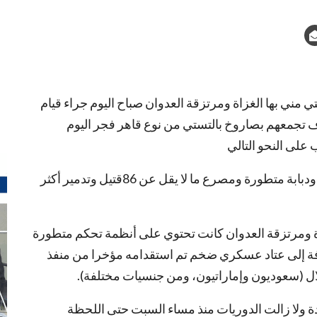
تي مني بها الغزاة ومرتزقة العدوان صباح اليوم جراء قيام
ف تجمعهم بصاروخ بالتستي من نوع قاهر فجر اليوم
تدمير ثمان طائرات اباتشي وطائرتين نوع تشينوك ودبابة متطورة ومصرع ما لا يقل عن 86قتيل وتدمير أكثر
زاة ومرتزقة العدوان كانت تحتوي على أنظمة تحكم متطورة
فة إلى عتاد عسكري ضخم تم استقدامه مؤخرا من منفذ
تلال (سعوديون وإماراتيون، ومن جنسيات مختلفة).
ولا زالت الدوريات منذ مساء السبت حتى اللحظة