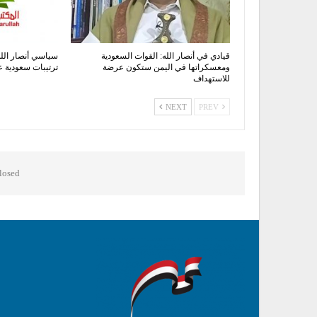
قيادي في أنصار الله: القوات السعودية
سياسي أنصار الله
ومعسكراتها في اليمن ستكون عرضة
ترتيبات سعودية ع
للاستهداف
NEXT
PREV
osed.