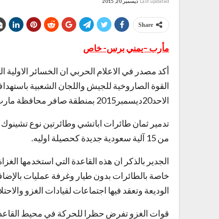
Last updated
ديسمبر 20, 2015
Share
مأرب –يمني برس- خاص
أكد مصدر في الاعلام الحربي ان الخسائر الاولية ال
القوة الصاروخية للجيش واللجان الشعبية باستهدا
الاحد20ديسمبر2015 بمنطقة صافر محافظة مارب على النحو التالي
من 15 آلية سعودية جديدة كحصيلة اوليه.
الجدير بالذكر ان هذه القاعدة التي استخدمها الغ
خاصة بالطائرات بدون طيار وغرفة عمليات بالإضا
الوديعة وتعقد فيها اجتماعات لقيادات الغزو والاح
قوات الغزو تفرض حظرا للحركة في محيط القاعدة 