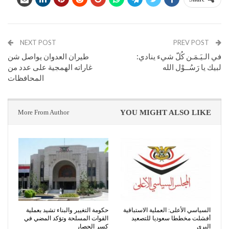
NEXT POST
PREV POST
في الـيَـمَـن كُلّ شيء ينادي:
طيران العدوان يواصل شن
لبيك يا رَسُــوْل الله
غاراته الهمجية على عدد من
المحافظات
More From Author
YOU MIGHT ALSO LIKE
السياسي الأعلى: العملية الاستباقية
حكومة التغيير والبناء تشيد بعملية
أفشلت مخططا سعوديا للتصعيد
القوات المسلحة وتؤكد المضي في
البري
كسر الحصار