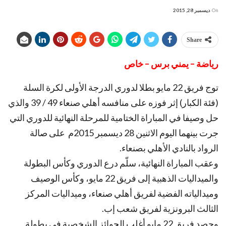
On
ديسمبر 28, 2015
Share
رياضة – يمني برس – خاص
توج فريق 22 مايو بطلا لدوري الدرجة الأولى لكرة السلة
(فئة الكبار) إثر فوزه على منافسه أهلي صنعاء 49 / 39 والذي
حل وصيفا في المباراة الختامية للمرحلة النهائية للدوري التي
جرت بينهما اليوم الاثنين 28 ديسمبر 2015م على صالة
الرواد بالنادي الأهلي بصنعاء.
وعقب المباراة النهائية، سلّم درع الدوري وكأس البطولة
والميداليات الذهبية إلى فريق 22 مايو، وكأس الوصيف
وميدالياته الفضية لفريق أهلي صنعاء، وميداليات المركز
الثالث البرونزية لفريق شعب إب.
وحصد فريق 22 مايو أغلب الجوائز الشخصية في بطولة