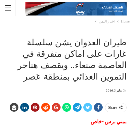
Home
اخبار اليمن
طيران العدوان يشن سلسلة
غارات على اماكن متفرقة في
العاصمة صنعاء.. ويقصف هناجر
التموين الغذائي بمنطقة عَصر
On
يناير 3, 2016
Share
يمني برس -خاص