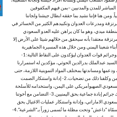
المباشر للمدن والمدنيين –بمن فيهم المكفوفين
. ومن هنا فإننا نشيد بما حققه ابطال جيشنا ولجاننا
رتزقة ومدرعات العدوان وتكبيدهم الكثير من الخسائر في
طقة ميدي، وهو ما كان يراهن عليه العدو السعودي
زقة معتقدا بأنه سيحقق من خلالهم شيئا على الأرض إلا
أبناء شعبنا اليمني ومن خلال هذه المسيرة الجماهيرية
المعبّرة عن وحدة الصف اليمني في مواجهة صلف وجرائم قوات العدوان ليؤكدون على النقاط التالية: 1-
ة السيد عبدالملك بدرالدين الحوثي، مؤكدين له استمرارنا
 ودعمها ومساندتها بمختلف المواد التموينية اللازمة، حتى
تحقيق النصر المبين بإذن الله تعالى، مهما طال الزمن وكلفنا ذلك من تضحيات. 2- إدانة واستنكار الصمت
السعودي الصهيوأمريكي على اليمن، واستخدامه للأسلحة
المحرمة دولياً –ومنها القنابل العنقودية- واعتبار ذلك جرائم إبادة جماعية بحق اليمنيين. 3- التضامن مع أخوتنا
سعودي الاماراتي، وإدانة واستنكار عمليات الاغتيال بحق
الكوادر الجنوبية على أيدي العناصر المخابراتية المسمّاة “داعش” وتحت مظلة ما تُسمى زوراً بـ”الشرعية”. 4-