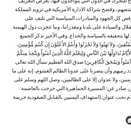
ارج للتحرك في الدول التي يتواجدون فيها، بغرض التعريف
عبهم، وفضح شراكة الادارة الأمريكية في تزويد المملكة
دية بالأسلحة المتطورة والمحرمة دولياً. 5- رفض كل الجهود والمبادرات السياسية التي تلتف على
ال والسيادة على بلدنا ومقدراتنا، وما عجزت دول الهيمنة
ها بتحقيقه بالسياسة والخداع. وفي الأخير نذكر الجميع
ينَ، وَلاَ تَهِنُوا وَلاَ تَحْزَنُوا وَأَنتُمُ الأَعْلَوْنَ إِن كُنتُم مُّؤْمِنِينَ،
مُ نُدَاوِلُهَا بَيْنَ النَّاسِ وَلِيَعْلَمَ اللَّهُ الَّذِينَ آمَنُواْ وَيَتَّخِذَ مِنكُمْ
الَّذِينَ آمَنُواْ وَيَمْحَقَ الْكَافِرِينَ) صدق الله العظيم نسأل الله تعالى
 رميهم وأن ينصرنا على عدونا الظالم الغشوم، إنه على ما
مؤمنين، ولا عدوان إلا على الظالمين، وصل اللهم وسلم على
ن. صادر عن: المسيرة الجماهيرة التي خرجت بالعاصمة
صنعاء عصر يومنا هذا الجمعة الموافق 8 يناير 2016م تحت عنوان (استهداف اليمنيين بالقنابل العنقودية جريمة