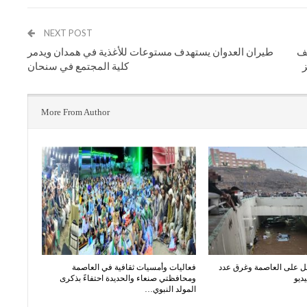
NEXT POST
صف
طيران العدوان يستهدف مستوعات للأغذية في همدان ويدمر
ز
كلية المجتمع في سنحان
More From Author
ل على العاصمة وغرق عدد
فعاليات وأمسيات ثقافية في العاصمة
ديو
ومحافظتي صنعاء والحديدة احتفاءً بذكرى
المولد النبوي…