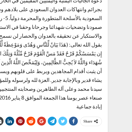
دعوة الجاليات اليمنية واليمنيين المقيمين في الخ
بجرائم وانتهاكات العدوان السعودي على بلادهم وش
السعو
صمودنا وتضحيات شهدائنا وجرحانا وحقنا في الاستقل
والاستكبار عن تحقيقه بالعدوان والحصار لن نسمح ل
بقول الله تعالى: (هَذَا بَيَانٌ لِّلنَّاسِ وَهُدًى وَمَوْعِظَةٌ لِّلْمُتَّقِ
إِن يَمْسَسْكُمْ قَرْحٌ فَقَدْ مَسَّ الْقَوْمَ قَرْحٌ مِّثْلُهُ وَتِلْكَ الأَيَّا
شُهَدَاء وَاللَّهُ لاَ يُحِبُّ الظَّالِمِينَ، وَلِيُمَحِّصَ اللَّهُ 
أن يثبت أقدام المجاهدين ويربط على قلوبهم ويسدد
يشاء قدير وبالإجابة جدير. العزة لله ولرسوله ولل
سيدنا محمد وعلى آله الطاهرين وصحابته المنتجبي
إبادة جماعية
Share