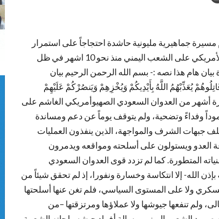
ت العاصمة صنعاء اليوم الجمعة 8 يناير 2016م مسيرة جماهيرية مليونية حاشدة احتجاجاً على استمرار
حرب الإبادة التي يشنها تحالف العدوان السعودي الأمريكي على الشعب اليمني منذ نحو 10 اشهر في ظل
ان هام هذا نصه :- بسم الله الرحمن الرحيم بيان
ِّبْهُمُ اللَّهُ بِأَيْدِيكُمْ وَيُخْزِهِمْ وَيَنصُرْكُمْ عَلَيْهِمْ
قضت عشرة أشهر من العدوان السعودي الصهيوأمريكي الغاشم على
اً وصموداً وفداءً وتضحية، ولم يتوقف يوماً عن دعم ومساندة
لف جبهات الشرف والمواجهة، الذين ينفذون العمليات
ة العدو ويستولون على أسلحته ومواقعه ويدمرون
ياته المتطورة. كما لم تزدد قوى العدوان السعودي
إذن الله- إلا انتكاسة وخسارة ونفورا، إذ لم تحقق شيئاً من
العسكري ولا على المستوى السياسي، فلم تغن عنها أسلحتها
الى، ولم تنفعها جيوشها ولا عملاؤها ومرتزقتها –من
م صمود الشعب اليمني وبسالة أفراد جيشه ولجانه الشعبية،