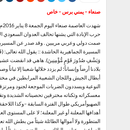
صنعاء – يمني برس – خاص
شهد
صمت دولي وعربي مريبين . وقد صدر عن المسيرة بي
المسيرة الجماهيرية الحاشدة :: يقول الله تعالى: (قَاتِلُوهُمْ يُعَذ
وَيَشْفِ صُدُورَ قَوْمٍ مُّؤْمِنِينَ). هاهي قد ان
بلادنا أرضاً وإنساناً؛ لم يزدد خلالها شعبنا إلا ثبات
أبطال الجيش واللجان الشعبية المرابطين في مخت
النوعية ويسددون الضربات الموجعة لجنود ومرتزق
معسكراته وثكناته مخترقين تحصيناته الشديدة وتقن
الصهيوأمريكي طوال الفترة السابقة –وكذا اللاحقة ب
أهدافها المعلنة أو غير المعلنة؛ لا على المستوى 
المتطورة ولا أموالها الطائلة شيئاً من بطش الله تع
الدواعش وعناصر البلاك ووتر والجنجويد- شيئاً أما