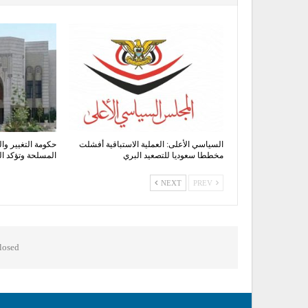
السياسي الأعلى: العملية الاستباقية أفشلت
حكومة التغيير وال
مخططا سعوديا للتصعيد البري
المسلحة وتؤكد 
NEXT
PREV
osed.