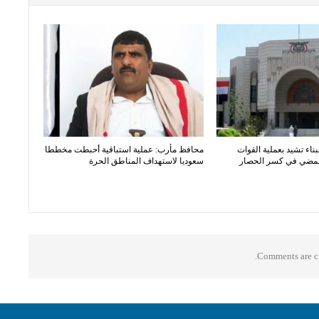
بناء تشيد بعملية القوات
محافظ مأرب: عملية استباقية أحبطت مخططا
المضي في كسر الحصار
سعوديا لاستهداف المناطق الحرة
Comments are cl