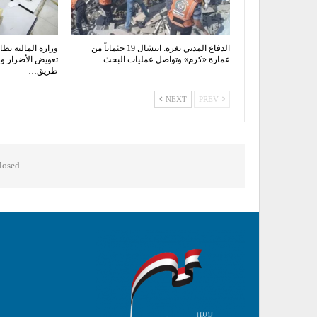
الدفاع المدني بغزة: انتشال 19 جثماناً من
وزارة المالية تط
عمارة «كرم» وتواصل عمليات البحث
تعويض الأضرار ور
طريق…
NEXT
PREV
osed.