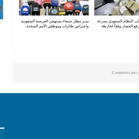
الب النظام السعودي بسرعة
مدير مطار صنعاء يستهجن القرصنة السعودية
فع الحصار وفقاً لخارطة
واعتراض طائرات وموظفي الأمم المتحدة
Comments are cl