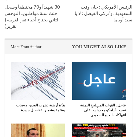
الرئيس الأمريكي : حان وقت
30 شهيداً و70 مختطفاً وسحل
السعودية ..و”تركي الفيصل : لا يا
جثث ستة مواطنين.. التوحش
سيد أوباما
الثاني يجتاح أحياء تعز الغربية (
تقرير )
More From Author
YOU MIGHT ALSO LIKE
عاجل.. القوات المسلحة اليمنية
هزّة أرضية تضرب العدين ووصاب
تضرب أرامكو مجدداً رداً على
وعتمة وشمير.. تفاصيل جديدة
انتهاكات العدو السعودي…