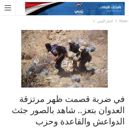
Home
اخبار اليمن
في ضربة قصمت ظهر مرتزقة
العدوان بتعز.. شاهد بالصور جثث
الدواعش والقاعدة وحزب