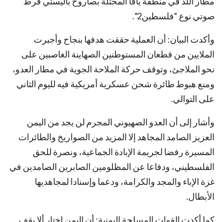
مطار اللد في منطقة يافا المحتلة بصاروخ باليستي فرط
صوتي نوع “فلسطين2”.
وأكدت البيان: أن العملية حققت هدفها بنجاح وأجبرت
الملايين من قطعان المستوطنين الصهاينة الغاصبين على
نحو الملاجئ، وتوقف حركة الملاحة الجوية في مطار العدو،
ومنع هبوط طائرة شحن عسكرية أمريكية فيه لليوم الثاني
على التوالي.
وأشار إلى أن العدو الصهيوني المجرم لن يجد من اليمن
العزيز الصامد المجاهد إلا المزيد من الصواريخ والطائرات
المسيرة رفضا لجريمة الإبادة الجماعية، ونصرة للحق
الفلسطيني، ودفاعا عن المظلومين الصابرين الصامدين في
غزة الإباء والمجد والكرامة، ودعما وإسنادا لمجاهديها
الأبطال.
كما أكدت القوات المسلحة اليمنية: أن اليمن اختار ألا يقف