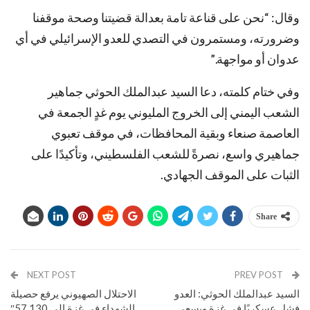
وقال: “نحن على قناعة تامة بعدالة قضيتنا وصحة موقفنا
وضرورته، ومستمرون في التصدي للعدو الإسرائيلي في أي
عدوان أو مواجهة.”
وفي ختام كلمته، دعا السيد عبدالملك الحوثي جماهير
الشعب اليمني إلى الخروج المليوني يوم غدٍ الجمعة في
العاصمة صنعاء وبقية المحافظات، في موقف تعبوي
جماهيري واسع، نصرةً للشعب الفلسطيني، وتأكيدًا على
الثبات على الموقف الجهادي.
Share
NEXT POST
PREV POST
السيد عبدالملك الحوثي: العدو
الاحتلال الصهيوني يرفع حصيلة
فشل عسكريًا في غزة ويسعى
الشهداء في غزة إلى 57,130″