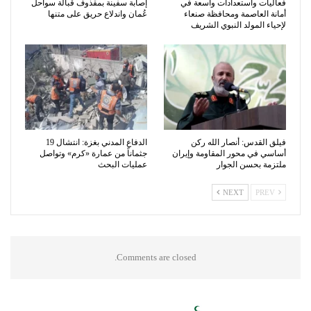
فعاليات واستعدادات واسعة في
إصابة سفينة بمقذوف قبالة سواحل
أمانة العاصمة ومحافظة صنعاء
عُمان واندلاع حريق على متنها
لإحياء المولد النبوي الشريف
فيلق القدس: أنصار الله ركن
الدفاع المدني بغزة: انتشال 19
أساسي في محور المقاومة وإيران
جثماناً من عمارة «كرم» وتواصل
ملتزمة بحسن الجوار
عمليات البحث
NEXT
PREV
Comments are closed.