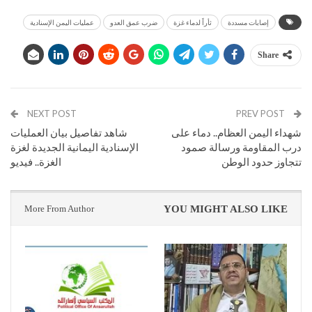
إصابات مسددة
ثأراً لدماء غزة
ضرب عمق العدو
عمليات اليمن الإسنادية
Share
NEXT POST
PREV POST
شهداء اليمن العظام.. دماء على
شاهد تفاصيل بيان العمليات
درب المقاومة ورسالة صمود
الإسنادية اليمانية الجديدة لغزة
تتجاوز حدود الوطن
الغزة.. فيديو
More From Author
YOU MIGHT ALSO LIKE