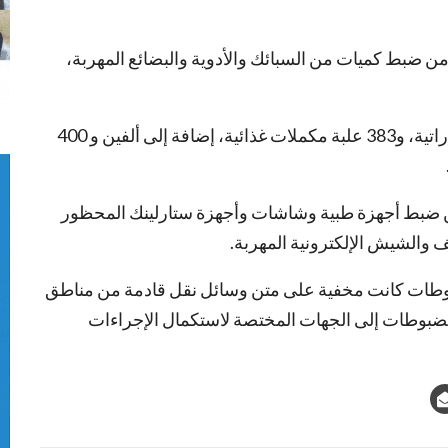
ضبط كميات من السبائك والأدوية والبضائع المهربة،
وأوضحت الوحدة أنها ضبطت ست سبائك فضة إماراتية، و383 علبة مكملات غذائية، إضافة إلى ألفين و 400
 ضبط أجهزة طبية وشاشات وأجهزة ستارلينك المحظور
 والشيش الإلكترونية المهربة.
وطات كانت مخفية على متن وسائل نقل قادمة من مناطق
مضبوطات إلى الجهات المختصة لاستكمال الإجراءات