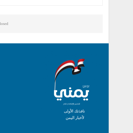
osed.
نافذتك الأولى
لأخبار اليمن