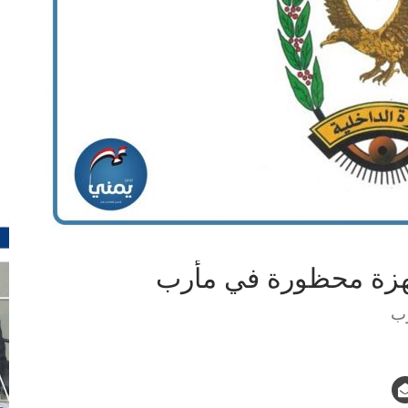
هزة محظورة في مأرب
رب