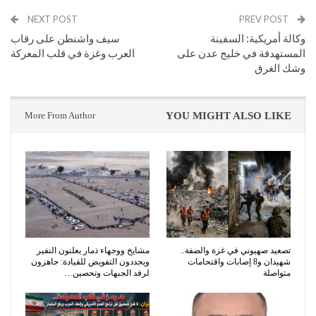
NEXT POST
PREV POST
وكالة أمريكية: السفينة
سيف واشنطن على رقاب
المستهدفة في خليج عدن على
العرب وغزة في قلب المعركة
وشك الغرق
More From Author
YOU MIGHT ALSO LIKE
تصعيد صهيوني في غزة والضفة..
مشايخ ووجهاء ذمار يعلنون النفير
شهيدان و8 إصابات واقتحامات
ويجددون التفويض للقيادة: جاهزون
متواصلة
لرفد الجبهات وتحصين…