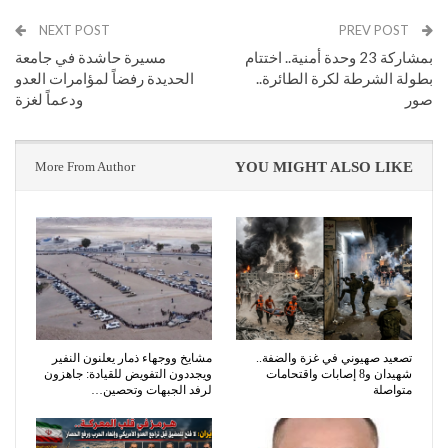
NEXT POST
PREV POST
بمشاركة 23 وحدة أمنية.. اختتام
مسيرة حاشدة في جامعة
بطولة الشرطة لكرة الطائرة..
الحديدة رفضاً لمؤامرات العدو
صور
ودعماً لغزة
More From Author
YOU MIGHT ALSO LIKE
تصعيد صهيوني في غزة والضفة..
مشايخ ووجهاء ذمار يعلنون النفير
شهيدان و8 إصابات واقتحامات
ويجددون التفويض للقيادة: جاهزون
متواصلة
لرفد الجبهات وتحصين…