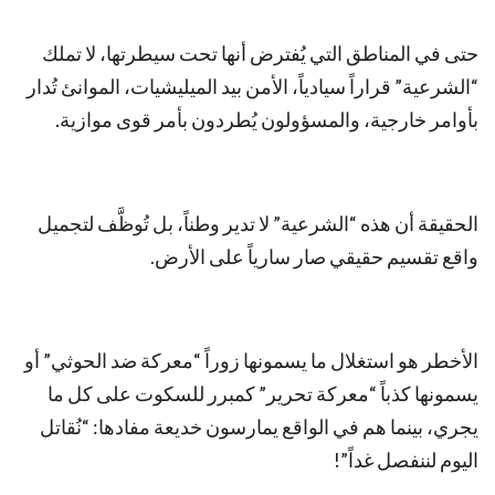
حتى في المناطق التي يُفترض أنها تحت سيطرتها، لا تملك
“الشرعية” قراراً سيادياً، الأمن بيد الميليشيات، الموانئ تُدار
بأوامر خارجية، والمسؤولون يُطردون بأمر قوى موازية.
الحقيقة أن هذه “الشرعية” لا تدير وطناً، بل تُوظَّف لتجميل
واقع تقسيم حقيقي صار سارياً على الأرض.
الأخطر هو استغلال ما يسمونها زوراً “معركة ضد الحوثي” أو
يسمونها كذباً “معركة تحرير” كمبرر للسكوت على كل ما
يجري، بينما هم في الواقع يمارسون خديعة مفادها: “نُقاتل
اليوم لننفصل غداً”!