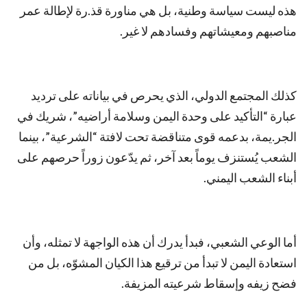
هذه ليست سياسة وطنية، بل هي مناورة قذ.رة لإطالة عمر
مناصبهم ومعيشاتهم وفسادهم لا غير.
كذلك المجتمع الدولي، الذي يحرص في بياناته على ترديد
عبارة “التأكيد على وحدة اليمن وسلامة أراضيه”، شريك في
الجر.يمة، بدعمه قوى متناقضة تحت لافتة “الشرعية”، بينما
الشعب يُستنزف يوماً بعد آخر، ثم يدّعون زوراً حرصهم على
أبناء الشعب اليمني.
أما الوعي الشعبي، فبدأ يدرك أن هذه الواجهة لا تمثله، وأن
استعادة اليمن لا تبدأ من ترقيع هذا الكيان المشوّه، بل من
فضح زيفه وإسقاط شرعيته المزيفة.