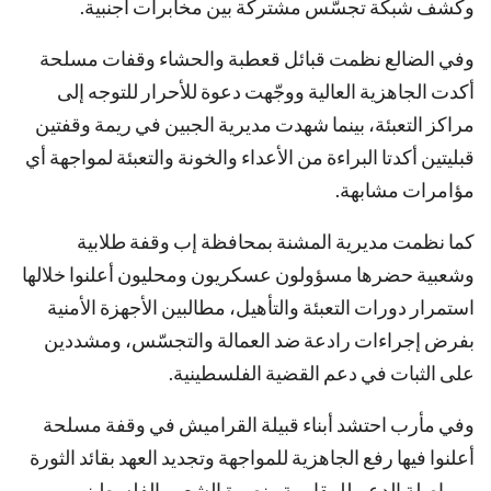
وكشف شبكة تجسّس مشتركة بين مخابرات أجنبية.
وفي الضالع نظمت قبائل قعطبة والحشاء وقفات مسلحة
أكدت الجاهزية العالية ووجّهت دعوة للأحرار للتوجه إلى
مراكز التعبئة، بينما شهدت مديرية الجبين في ريمة وقفتين
قبليتين أكدتا البراءة من الأعداء والخونة والتعبئة لمواجهة أي
مؤامرات مشابهة.
كما نظمت مديرية المشنة بمحافظة إب وقفة طلابية
وشعبية حضرها مسؤولون عسكريون ومحليون أعلنوا خلالها
استمرار دورات التعبئة والتأهيل، مطالبين الأجهزة الأمنية
بفرض إجراءات رادعة ضد العمالة والتجسّس، ومشددين
على الثبات في دعم القضية الفلسطينية.
وفي مأرب احتشد أبناء قبيلة القراميش في وقفة مسلحة
أعلنوا فيها رفع الجاهزية للمواجهة وتجديد العهد بقائد الثورة
ومواصلة الدعم للمقاومة ونصرة الشعب الفلسطيني.