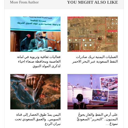
More From Author
YOU MIGHT ALSO LIKE
العمليات اليمنية تربك صادرات
فعاليات ثقافية وتربوية في امانة
النفط السعودية عبر البحر الاحمر
العاصمة ومحافظة صنعاء احياء
لذكرى المولد النبوي
على أرضِ النفطِ والغازِ يجوعُ
اليمن يمدّ طوق الحصار إلى قناة
اليمنيون.. “التحرير” السعوديُّ
السويس.. والعمق السعودي تحت
نموذجٌ…
نيران الردع