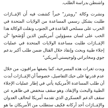
واشنطن بدراسة الطلب.
ونشرت وكالة “رويترز” خبراً كشفت فيه أَن الإمَــارَات
طلبت بشكل رسمي المساعدة من الولايات المتحدة في
الحرب على مسلحي القاعدة في الجنوب ونقلت الوكالة هذا
الخب على لسان مسؤولين أَمريكيين الذين أَوْضَحوا “أن
الإمَــارَات طلبت مساعدة الولايات المتحدة في عمليات
إجلاء طبية وبحث وإنقاذ خلال القتال ضمن طلب أكبر بدعم
جوي ومخابراتي ولوجيستي أَمريكي”
وبدت ثغرات هذه المسرحية، كما يصفها مراقبون، من خلال
عدم قدرتها على حبك التفاصيل، خصوصاً أن الإمَــارَات أبدت
أن طلب المساعدة الأَمريكية يأتي في إطار عمليات الإجلاء
الطبية والبحث والإنقاذ، وهو سقف منخفض في ظاهره عن
سقف الدعم العسكري الذي تقدمه أَمريكا لتحالف العدوان
والإمَــارَات أحد أركانه فكيف ستطلب من الأَمريكان ما هو