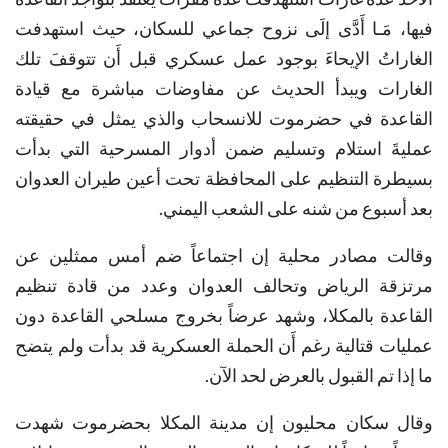
فيها، مَـا أَدَّى إلَى نزوح جماعي للسكان، حيث استهدفت
الغاراتُ الإيحاءَ بوجود عمل عسكري قبل أَن تتوقفَ تلك
الغارات ويبدأ الحديث عن مفاوضات مباشرة مع قيادة
القاعدة في حضرموت للانسحاب والذي يمثل في حقيقته
عمليةَ استلام وتسليم ضمن أدوار المسرحية التي بدأت
بسيطرة التنظيم على المحافظة تحت أعين طيران العدوان
بعد أسبوع من شنه على الشعب اليمني.
وقالت مصادر محلية إن اجتماعاً ضم أمس ممثلين عن
مرتزقة الرياض وتحالف العدوان وعدد من قادة تنظيم
القاعدة بالمكلا، وشهد عرضاً بخروج مسلحي القاعدة دون
عمليات قتالية رغم أَن الحملة العسكرية قد بدأت ولم يتضح
ما إذا تم القبول بالعرض لحد الآن.
وقال سكان محليون إن مدينة المكلا بحضرموت شهدت