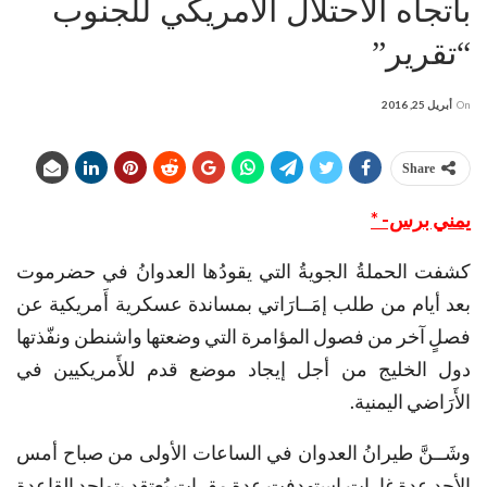
باتجاه الاحتلال الأَمريكي للجنوب
“تقرير”
On
أبريل 25, 2016
Share
يمني برس- *
كشفت الحملةُ الجويةُ التي يقودُها العدوانُ في حضرموت
بعد أيام من طلب إمَــارَاتي بمساندة عسكرية أَمريكية عن
فصلٍ آخر من فصول المؤامرة التي وضعتها واشنطن ونفّذتها
دول الخليج من أجل إيجاد موضع قدم للأَمريكيين في
الأَرَاضي اليمنية.
وشَــنَّ طيرانُ العدوان في الساعات الأولى من صباح أمس
الأحد عدة غارات استهدفت عدة مقرات يُعتقد بتواجد القاعدة