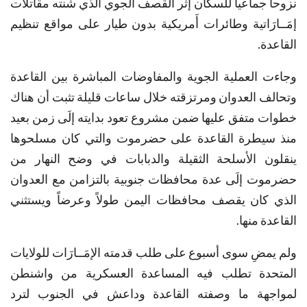
نزوحاً جماعياً للسكان إثر القصف الجوي الذي شنته مقاتلات
إمَــارَاتية وطائرات أَمريكية بدون طيار على مواقع تنظيم
القاعدة.
وجاءت العملية الجوية والمفاوضات المباشرة بين القاعدة
وتحالف العدوان ومرتزقته خلال ساعات قليلة تثبت أن هناك
خطوات متفق عليها ضمن مشروع تعود بدايته إلَى زمن بعيد
منذ سيطرة القاعدة على حضرموت والتي كان مسلحوها
ينقلون الأسلحة الثقيلة والدبابات في وضح النهار من
حضرموت إلَى عدة محافظات جنوبية بالتزامن مع العدوان
الذي كان يقصف محافظات اليمن طولاً وعرضاً ويستثني
القاعدة منها.
ولم يمضِ سوى أسبوع على طلب قدمته الإمَــارَات للولايات
المتحدة تطلب فيه المساعدة العسكرية من واشنطن
لمواجهة ما وصفته القاعدة وداعش في الجنوب لترد