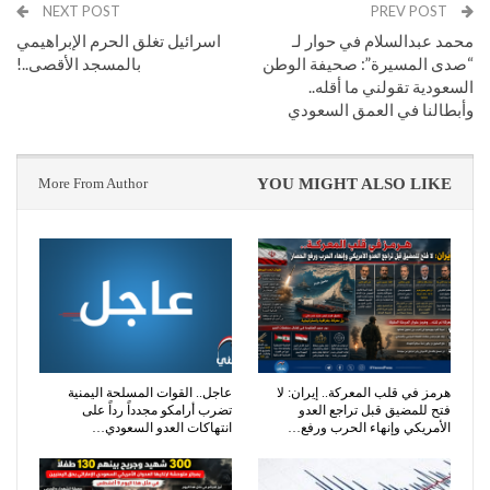
NEXT POST
PREV POST
محمد عبدالسلام في حوار لـ
اسرائيل تغلق الحرم الإبراهيمي
“صدى المسيرة”: صحيفة الوطن
بالمسجد الأقصى..!
السعودية تقولني ما أقله..
وأبطالنا في العمق السعودي
More From Author
YOU MIGHT ALSO LIKE
هرمز في قلب المعركة.. إيران: لا
عاجل.. القوات المسلحة اليمنية
فتح للمضيق قبل تراجع العدو
تضرب أرامكو مجدداً رداً على
الأمريكي وإنهاء الحرب ورفع…
انتهاكات العدو السعودي…