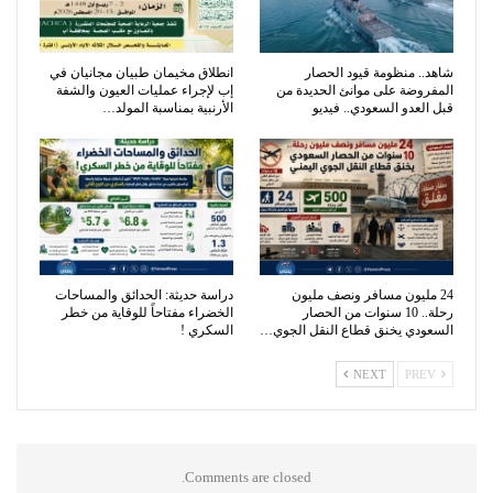
شاهد.. منظومة قيود الحصار
انطلاق مخيمان طبيان مجانيان في
المفروضة على موانئ الحديدة من
إب لإجراء عمليات العيون والشفة
قبل العدو السعودي.. فيديو
الأرنبية بمناسبة المولد…
24 مليون مسافر ونصف مليون
دراسة حديثة: الحدائق والمساحات
رحلة.. 10 سنوات من الحصار
الخضراء مفتاحاً للوقاية من خطر
السعودي يخنق قطاع النقل الجوي…
السكري !
NEXT
PREV
Comments are closed.