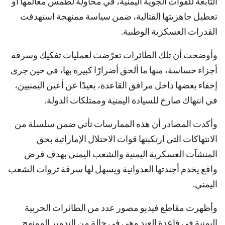
التابعة للقوات الجوية اليمنية، في محاولة لطمس معالمها أو
تعطيل جاهزيتها القتالية، ضمن سياسة ممنهجة استهدفت
القدرات العسكرية الوطنية.
وأوضحت أن تلك الطائرات تعرّضت لعمليات تفكيك وسرقة
أجزاء حساسة، منها ما ألحق أضرارًا كبيرة بها، في حين جرى
إخفاء بعضها داخل مرافق القاعدة، بعيدًا عن أعين اليمنيين،
في انتهاك صارخ للسيادة اليمنية وممتلكات الدولة.
وأكدت المصادر أن هذه الممارسات تأتي ضمن سلسلة من
الانتهاكات التي ارتكبتها قوات الاحتلال الإماراتية بحق
المنشآت العسكرية اليمنية والشعب اليمني بهدف فرض
واقع يخدم أجندتها العدوانية ويسهل لها سرقة ثروات الشعب
اليمني.
وأظهرت مقاطع فيديو مصور عدد من الطائرات الحربية
اليمنية في قاعدة العند وهي في حالة من التدمير الممنهج ..