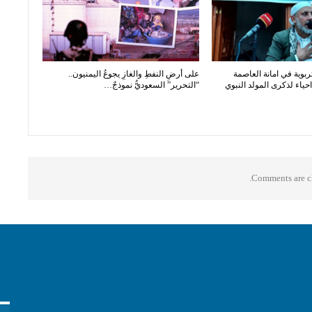
ربوية في امانة العاصمة
على أرضِ النفطِ والغازِ يجوعُ اليمنيون..
ياء لذكرى المولد النبوي
“التحرير” السعوديُّ نموذجٌ…
Comments are cl