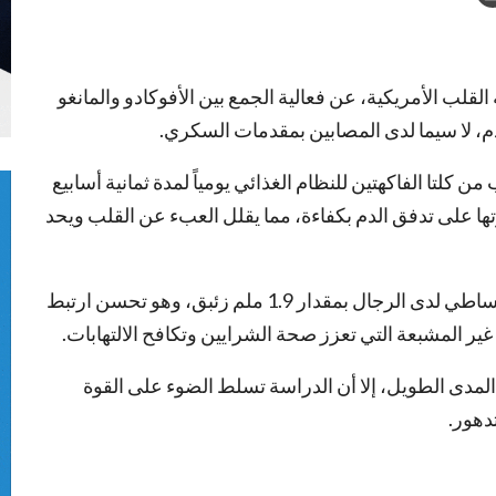
ب الأمريكية، عن فعالية الجمع بين الأفوكادو والمانغو
 لا سيما لدى المصابين بمقدمات السكري.
8 بالغاً أن إضافة كوب من كلتا الفاكهتين للنظام الغذائي يومياً لمدة ثمانية أسابيع
 على تدفق الدم بكفاءة، مما يقلل العبء عن القلب ويحد
ورصد الباحثون انخفاضاً واضحاً في ضغط الدم الانبساطي لدى الرجال بمقدار 1.9 ملم زئبق، وهو تحسن ارتبط
المدى الطويل، إلا أن الدراسة تسلط الضوء على القوة
تدهور.