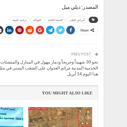
المصدر: ديلي ميل
أمراض القلب
الصحة العامة
الفواكه
دراسة علمية
Share
PREV POST
نحو 30 شهيداً وجريحاً ودمار مهول في المنازل والمنشئات
الخدمية المدنية جرائم العدوان على الشعب اليمني في مثل
هذا اليوم 14 أبريل
YOU MIGHT ALSO LIKE