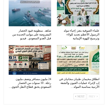
​علماء الصوفية بتعز: إحياء مولد
شاهد.. منظومة قيود الحصار
الرسول الأعظم تجديد للولاء
المفروضة على موانئ الحديدة من
وترسيخ للهوية الإيمانية
قبل العدو السعودي.. فيديو
انطلاق مخيمان طبيان مجانيان في
24 مليون مسافر ونصف مليون
إب لإجراء عمليات العيون والشفة
رحلة.. 10 سنوات من الحصار
الأرنبية بمناسبة المولد…
السعودي يخنق قطاع النقل الجوي…
NEXT
PREV