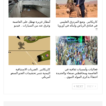
كاريكاتير.. وضع المرتزق العليمي
أمطار غزيرة تهطل على العاصمة
في فنادق الرياض وابنائه في أوروبا
وغرق عدد من السيارات .. فيديو
!!
فعاليات وأمسيات ثقافية في
كاريكاتير.. الضربات الاستباقية
العاصمة ومحافظتي صنعاء والحديدة
اليمنية تدمر تحشيدات العدو السعو
احتفاءً بذكرى المولد النبوي…
أمريكي
NEXT
PREV