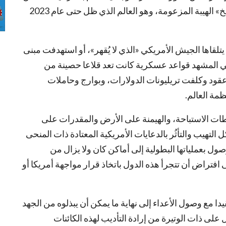
ضربات يتلقاها جيشه، وانهيار لمعادلة الردع و»تفسخ» الهيبة المزعومة، وهو العالم الذي ظل حتى عام 2023
تلقاها الجيش الأمريكي «الذي لا يُقهر»، أو استهدفت مبنى
ي المشهد قواعد عسكرية كانت تعد قلاعا حصينة من
قود وكلفت تريليونات الدولارات، وبوارج وحاملات
مة العالم.
ات الاستباحة، والهيمنة على الأرض والمقدرات على
تهيب والتأثُر بالدعايات الأمريكية المعتادة ذات المنحى
صول بعملياتها البطولية إلى أماكن كان ولا يزال من
افتراض أن تتجرأ هذه الدول باتخاذ قرار مواجهة أمريكا أو
يدا مع وصول الأعداء إلى نهاية ما يمكن أن يبذلوه من الجهد
لى ذات الوتيرة من إرادة التأديب لهذه الكائنات