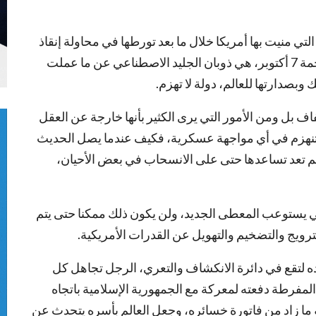
ي منيت بها أمريكا خلال ما بعد تورطها في محاولة إنقاذ
الكيان الصغير من الوحل الذي سقط فيه عقب ملحمة 7 أكتوبر، هي ذوبان الجليد الاصطناعي عن ما عملت
 وبصدارتها للعالم، دولة لا تهزم.
 بل ومن الأمور التي يرى الكثير بأنها خارجة عن العقل
 تنهزم في أي مواجهة عسكرية، فكيف عندما يصل الحديث
ا لم تعد تساعدها حتى على الانسحاب في بعض الأحيان،
ي يستوعب المعطى الجديد، ولن يكون ذلك ممكنا حتى يتم
رويج والتضخيم والتهويل عن القدرات الأمريكية.
ده لتقع في دائرة الانكشاف والتعري، الرجل تجاهل كل
مفرطة دفعته لمعركة مع الجمهورية الإسلامية باتجاه
 ما زاد من فاتورة خسائره، وجعل العالم بأسره يتحدث عن