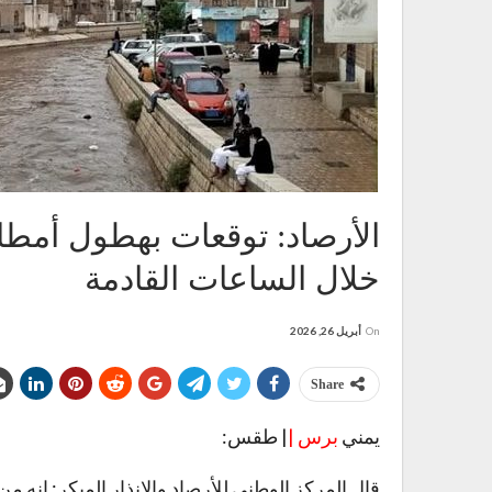
خلال الساعات القادمة
On
أبريل 26, 2026
Share
يمني
برس |
| طقس:
قال المركز الوطني للأرصاد والإنذار المبكر: إنه