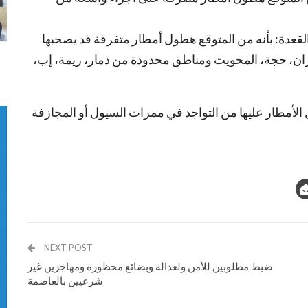
المركز في نشرته الجوية لليوم الأحد 9 ذو القعدة: بأنه من المتوقع هطول أمطار متفرقة قد يصحبها
ران، حجة، المحويت ومناطق محدودة من ذمار، ريمة، إب،
الأمطار عليها من التواجد في ممرات السيول أو المجازفة
NEXT POST
ضبط مطلوبين للأمن ولعدالة وبضائع محظورة ومهاجرين غير
شرعيين بالعاصمة