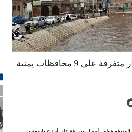
الأرصاد: توقعات بهطول أمطار متفرقة على 9 محافظات يمنية
 من المتوقع هطول أمطار متفرقة على أجزاء واسعة من