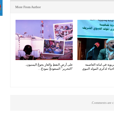
More From Author
ربوية في امانة العاصمة
على أرضِ النفطِ والغازِ يجوعُ اليمنيون..
ياء لذكرى المولد النبوي
“التحرير” السعوديُّ نموذجٌ…
Comments are cl