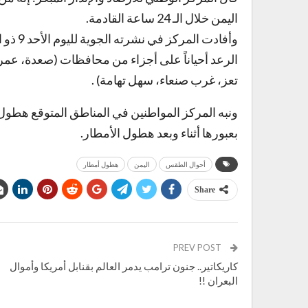
اليمن خلال الـ 24 ساعة القادمة.
وأفادت 
الرعد أحياناً على أجزاء من محافظات (صعدة، عم
تعز، غرب صنعاء، سهل تهامة) .
ونبه المركز المواطنين في المناطق المتوقع هطول 
بعبورها أثناء وبعد هطول الأمطار.
أحوال الطقس
اليمن
هطول أمطار
Share
PREV POST
كاريكاتير.. جنون ترامب يدمر العالم بقنابل أمريكا وأموال
البعران !!