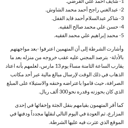
1- شايف أحمد علي القرضي.
2- عبدالغني راجح أحمد محمد الشاوش.
3- شاكر عبدالسلام أحمد قايد القفل.
4- حسن علي محمد صالح الفقيه.
5- محمد إبراهيم علي محمد الفقيه.
وأشارت الشرطة إلى أن المتهمين اعترفوا -بعد مواجهتهم
بالأدلة- بترصد المجني عليه عقب خروجه من منزله بعد ما
يقارب الساعة الثامنة مساءً يوم 13 مارس، لعلمهم بأنه اعتاد
الذهاب في ذلك الوقت لإرسال مبالغ مالية عبر أحد مكاتب
الصرافة، حيث قاموا باعتراضه وخنقه والاستيلاء على المبلغ
الذي كان بحوزته وقدره نحو 300 ألف ريال.
كما أقر المتهمون بقيامهم بنقل الجثة وإخفائها في إحدى
المزارع، ثم العودة في اليوم التالي لنقلها مجدداً ودفنها في
الموقع الذي عثرت فيه عليها الشرطة.