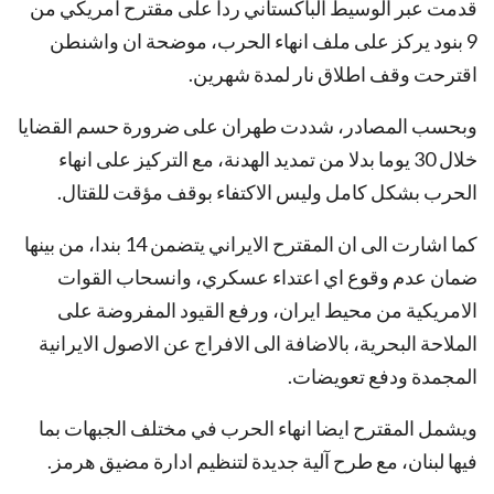
قدمت عبر الوسيط الباكستاني ردا على مقترح امريكي من
9 بنود يركز على ملف انهاء الحرب، موضحة ان واشنطن
اقترحت وقف اطلاق نار لمدة شهرين.
وبحسب المصادر، شددت طهران على ضرورة حسم القضايا
خلال 30 يوما بدلا من تمديد الهدنة، مع التركيز على انهاء
الحرب بشكل كامل وليس الاكتفاء بوقف مؤقت للقتال.
كما اشارت الى ان المقترح الايراني يتضمن 14 بندا، من بينها
ضمان عدم وقوع اي اعتداء عسكري، وانسحاب القوات
الامريكية من محيط ايران، ورفع القيود المفروضة على
الملاحة البحرية، بالاضافة الى الافراج عن الاصول الايرانية
المجمدة ودفع تعويضات.
ويشمل المقترح ايضا انهاء الحرب في مختلف الجبهات بما
فيها لبنان، مع طرح آلية جديدة لتنظيم ادارة مضيق هرمز.