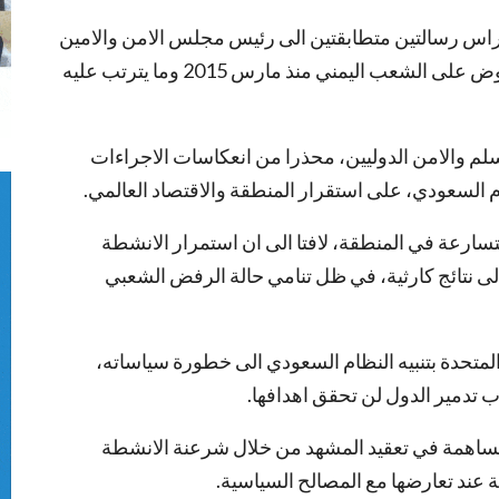
بوراس رسالتين متطابقتين الى رئيس مجلس الامن والامين
العام للامم المتحدة، تناولتا استمرار الحصار المفروض على الشعب اليمني منذ مارس 2015 وما يترتب عليه
سلم والامن الدوليين، محذرا من انعكاسات الاجراءات
م السعودي، على استقرار المنطقة والاقتصاد العالمي.
متسارعة في المنطقة، لافتا الى ان استمرار الانشطة
 الى نتائج كارثية، في ظل تنامي حالة الرفض الشعبي
لمتحدة بتنبيه النظام السعودي الى خطورة سياساته،
 تدمير الدول لن تحقق اهدافها.
 بمساهمة في تعقيد المشهد من خلال شرعنة الانشطة
ية عند تعارضها مع المصالح السياسية.