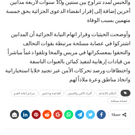
والحبس لمدد تتراوح بين سنتين و10 سنوات لأربعة مدانين
آخرين إضافة إلى إقرار انقضاء الدعوى الجزائية بحق خمسة
متهمين بسبب الوفاة
وأوضحت الحيثيات وقرار اتهام النيابة الجزائية أن المدانين
اشتركوا في عصابة مسلحة مرتبطة بقوات التحالف
والتحقوا بمعسكراتها في مريس والمخا وتلقوا دعماً مباشراً
من قيادات إرهابية لتنفيذ كمائن بالعبوات الناسفة
واختطافات ورصد تحركات الأمن عبر تجنيد خلايا استخباراتية
واتخاذ مناطق وعرة ملاذاً لهم
أحكام بالإعدام
أفراد الأمن والجيش
القاعدة وداعش
جرائم إعانة العدو
عصابة مسلحة
Share