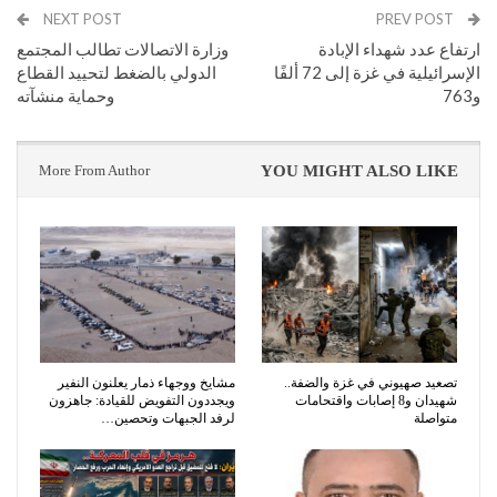
NEXT POST
PREV POST
ارتفاع عدد شهداء الإبادة
وزارة الاتصالات تطالب المجتمع
الإسرائيلية في غزة إلى 72 ألفًا
الدولي بالضغط لتحييد القطاع
و763
وحماية منشآته
More From Author
YOU MIGHT ALSO LIKE
تصعيد صهيوني في غزة والضفة..
مشايخ ووجهاء ذمار يعلنون النفير
شهيدان و8 إصابات واقتحامات
ويجددون التفويض للقيادة: جاهزون
متواصلة
لرفد الجبهات وتحصين…